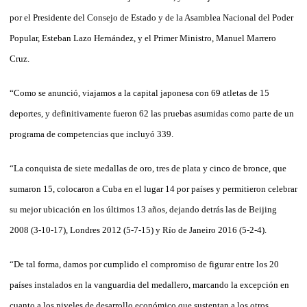
por el Presidente del Consejo de Estado y de la Asamblea Nacional del Poder
Popular, Esteban Lazo Hernández, y el Primer Ministro, Manuel Marrero
Cruz.
“Como se anunció, viajamos a la capital japonesa con 69 atletas de 15
deportes, y definitivamente fueron 62 las pruebas asumidas como parte de un
programa de competencias que incluyó 339.
“La conquista de siete medallas de oro, tres de plata y cinco de bronce, que
sumaron 15, colocaron a Cuba en el lugar 14 por países y permitieron celebrar
su mejor ubicación en los últimos 13 años, dejando detrás las de Beijing
2008 (3-10-17), Londres 2012 (5-7-15) y Río de Janeiro 2016 (5-2-4).
“De tal forma, damos por cumplido el compromiso de figurar entre los 20
países instalados en la vanguardia del medallero, marcando la excepción en
cuanto a los niveles de desarrollo económico que sustentan a los otros