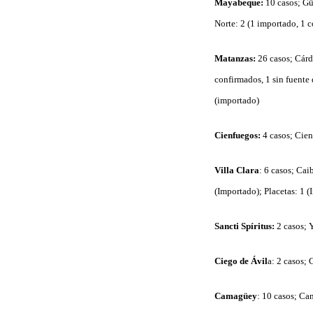
Mayabeque:
10 casos; Gü
Norte: 2 (1 importado, 1 
Matanzas:
26 casos; Cárd
confirmados, 1 sin fuente
(importado)
Cienfuegos:
4 casos; Cien
Villa Clara
: 6 casos; Cai
(Importado); Placetas: 1 (
Sancti Spíritus:
2 casos; 
Ciego de Ávil
a: 2 casos; 
Camagüey
: 10 casos; Ca