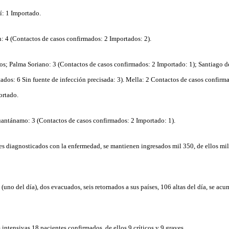
í: 1 Importado.
: 4 (Contactos de casos confirmados: 2 Importados: 2).
sos; Palma Soriano: 3 (Contactos de casos confirmados: 2 Importado: 1); Santiago 
ados: 6 Sin fuente de infección precisada: 3).
Mella: 2 Contactos de casos confirma
ortado.
uantánamo: 3 (Contactos de casos confirmados: 2 Importado: 1).
es diagnosticados con la enfermedad, se mantienen ingresados mil 350, de ellos mi
 (uno del día), dos evacuados, seis retornados a sus países, 106 altas del día, se ac
s intensivas 18 pacientes confirmados, de ellos 9 críticos y 9 graves.