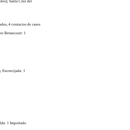
dos); Santa Cruz del
ados, 4 contactos de casos
dro Betancourt: 1
); Encrucijada: 1
lda: 1 Importado.