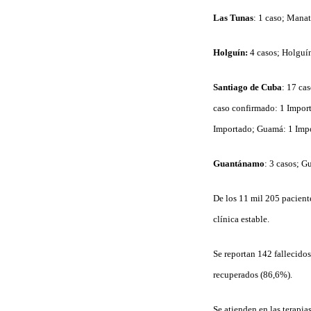
Las Tunas
: 1 caso; Manat
Holguín:
4 casos; Holguín
Santiago de Cuba
: 17 ca
caso confirmado: 1 Import
Importado; Guamá: 1 Imp
Guantánamo
: 3 casos; G
De los 11 mil 205 pacient
clínica estable.
Se reportan 142 fallecidos
recuperados (86,6%).
Se atienden en las terapia