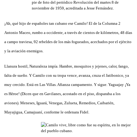
¡Ah, qué hijo de españoles tan cubano ese Camilo! El de la Columna 2
Antonio Maceo, rumbo a occidente, a través de cientos de kilómetros, 48 días
a campo traviesa, 92 rebeldes de los más fogueados, acechados por el ejército
y la aviación enemigos.
Llanura hostil, Naturaleza impía. Hambre, mosquitos y jejenes, calor, fango,
falta de sueño. Y Camilo con su tropa vence, avanza, cruza el Jatibonico, ya
muy crecido. Está en Las Villas. Afianza campamento. Y sigue. Yaguajay ¡Ya
es Héroe! (Dicen que en Gavilanes, acostado en el piso, disparaba a los
aviones). Meneses, Iguará, Venegas, Zulueta, Remedios, Caibarién,
Mayajigua, Camajuaní, conforme le ordenara Fidel.