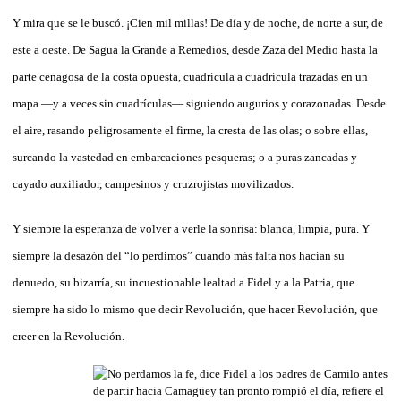
Y mira que se le buscó. ¡Cien mil millas! De día y de noche, de norte a sur, de
este a oeste. De Sagua la Grande a Remedios, desde Zaza del Medio hasta la
parte cenagosa de la costa opuesta, cuadrícula a cuadrícula trazadas en un
mapa —y a veces sin cuadrículas— siguiendo augurios y corazonadas. Desde
el aire, rasando peligrosamente el firme, la cresta de las olas; o sobre ellas,
surcando la vastedad en embarcaciones pesqueras; o a puras zancadas y
cayado auxiliador, campesinos y cruzrojistas movilizados.
Y siempre la esperanza de volver a verle la sonrisa: blanca, limpia, pura. Y
siempre la desazón del “lo perdimos” cuando más falta nos hacían su
denuedo, su bizarría, su incuestionable lealtad a Fidel y a la Patria, que
siempre ha sido lo mismo que decir Revolución, que hacer Revolución, que
creer en la Revolución.