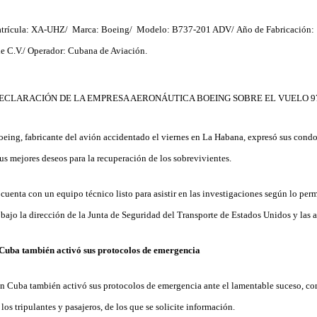
trícula: XA-UHZ/
Marca: Boeing/
Modelo: B737-201 ADV/
Año de Fabricación:
e C.V./
Operador: Cubana de Aviación.
ECLARACIÓN DE LA EMPRESA AERONÁUTICA BOEING SOBRE EL VUELO 9
eing, fabricante del avión accidentado el viernes en La Habana, expresó sus condol
us mejores deseos para la recuperación de los sobrevivientes.
enta con un equipo técnico listo para asistir en las investigaciones según lo perm
bajo la dirección de la Junta de Seguridad del Transporte de Estados Unidos y las 
uba también activó sus protocolos de emergencia
Cuba también activó sus protocolos de emergencia ante el lamentable suceso, con 
los tripulantes y pasajeros, de los que se solicite información.