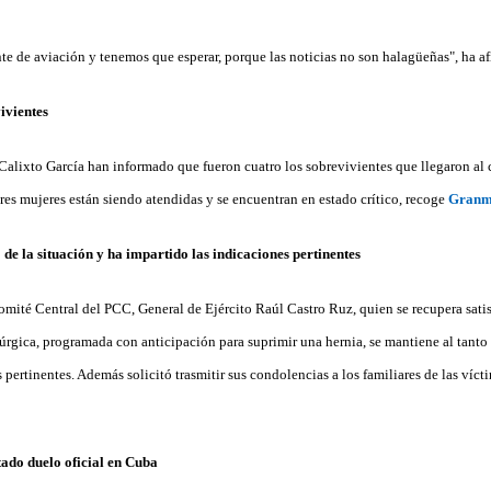
te de aviación y tenemos que esperar, porque las noticias no son halagüeñas", ha a
ivientes
Calixto García han informado que fueron cuatro los sobrevivientes que llegaron a
 tres mujeres están siendo atendidas y se encuentran en estado crítico, recoge
Granm
 de la situación y ha impartido las indicaciones pertinentes
Comité Central del PCC, General de Ejército Raúl Castro Ruz, quien se recupera sati
úrgica, programada con anticipación para suprimir una hernia, se mantiene al tanto 
 pertinentes. Además solicitó trasmitir sus condolencias a los familiares de las vícti
tado duelo oficial en Cuba