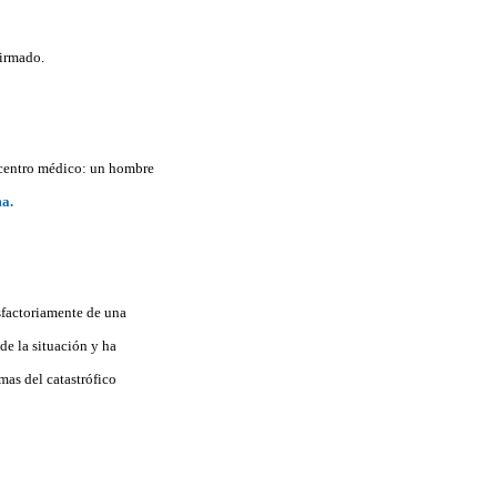
firmado.
l centro médico: un hombre
a.
sfactoriamente de una
de la situación y ha
mas del catastrófico