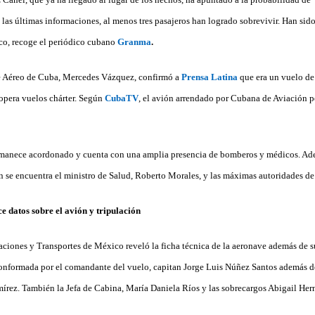
las últimas informaciones, al menos tres pasajeros han logrado sobrevivir. Han sido
ico, recoge el periódico cubano
Granma
.
te Aéreo de Cuba, Mercedes Vázquez, confirmó a
Prensa Latina
que era un vuelo d
opera vuelos chárter. Según
CubaTV
, el avión arrendado por Cubana de Aviación pe
ermanece acordonado y cuenta con una amplia presencia de bomberos y médicos. Ad
én se encuentra el ministro de Salud, Roberto Morales, y las máximas autoridades d
 datos sobre el avión y tripulación
ciones y Transportes de México reveló la ficha técnica de la aeronave además de su
nformada por el comandante del vuelo, capitan Jorge Luis Núñez Santos además del
rez. También la Jefa de Cabina, María Daniela Ríos y las sobrecargos Abigail Her