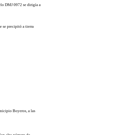
elo DMJ 0972 se dirigía a
nicipio Boyeros, a las
 "un alto número de