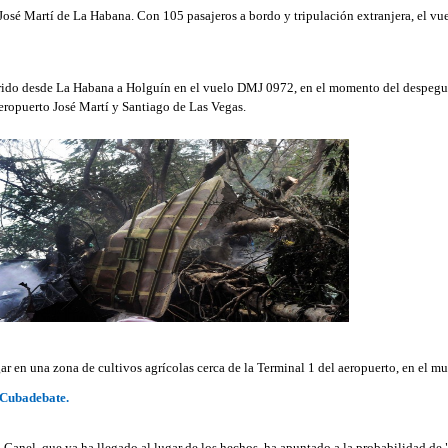
José Martí de La Habana. Con 105 pasajeros a bordo y tripulación extranjera, el vu
ar en una zona de cultivos agrícolas cerca de la Terminal 1 del aeropuerto, en el mu
Cubadebate.
 Canel, que ya ha llegado al lugar de los hechos, ha apuntado a la probabilidad de