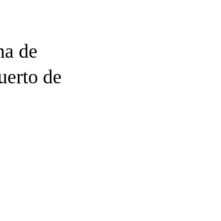
na de
uerto de