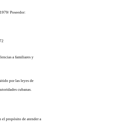
 1979/
Poseedor:
72
encias a familiares y
itido por las leyes de
autoridades cubanas.
el propósito de atender a