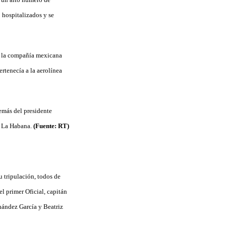
 hospitalizados y se
e la compañía mexicana
rtenecía a la aerolínea
emás del presidente
e La Habana.
(Fuente: RT)
 tripulación, todos de
 primer Oficial, capitán
nández García y Beatriz