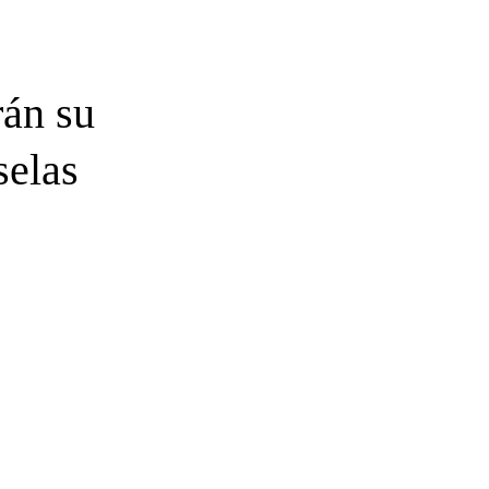
rán su
selas