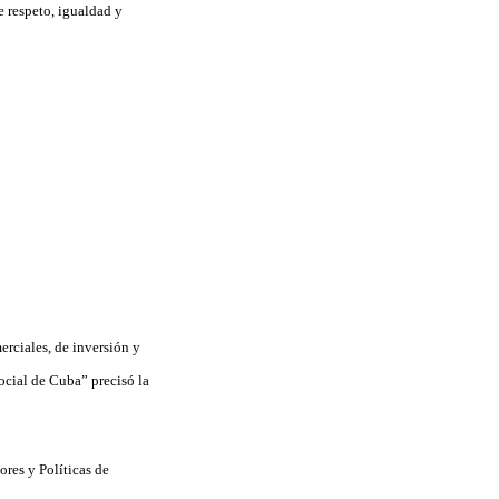
e respeto, igualdad y
erciales, de inversión y
ocial de Cuba” precisó la
ores y Políticas de