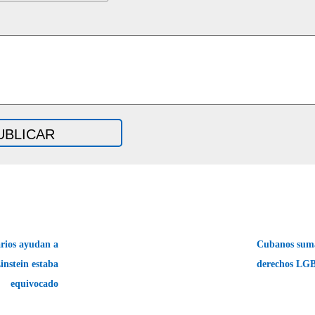
rios ayudan a
Cubanos suma
instein estaba
derechos LG
equivocado