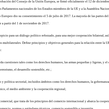
robación del Consejo de la Unión Europea, se firmó oficialmente el 12 de diciembr
los Parlamentos nacionales de los Estados miembros de la UE y a la Asamblea Nacio
to Europeo dio su consentimiento el 5 de julio de 2017. La mayoría de las partes d
e a partir del 1 de noviembre de 2017.
picio para un diálogo político reforzado, para una mejor cooperación bilateral, así
s multilaterales. Define principios y objetivos generales para la relación entre la U
e:
da cuestiones tales como los derechos humanos, las armas pequeñas y ligeras, y el 
terrorismo, el desarrollo sostenible, etc.;
 y política sectorial, incluidos ámbitos como los derechos humanos, la gobernanza, 
mico, el medio ambiente y la cooperación regional;
mercial, que trata de los principios del comercio internacional y abarca la cooper
comercio, normas y estándares técnicos, comercio sostenible e inversión.