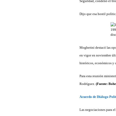
Seguridad,
condenó el blo
Dijo que esa hostil políti
Mogherini destacó las opo
en vigor en noviembre últi
históricos, económicos y c
Para esta reunión ministe
Rodríguez.
(Fuente: Boh
Acuerdo de Diálogo Pol
Las negociaciones para el