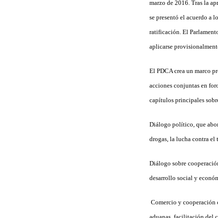
marzo de 2016. Tras la ap
se presentó el acuerdo a 
ratificación. El Parlamen
aplicarse provisionalment
El PDCA crea un marco pro
acciones conjuntas en foro
capítulos principales sobr
Diálogo político, que abor
drogas, la lucha contra el 
Diálogo sobre cooperación
desarrollo social y econó
Comercio y cooperación co
aduanas, facilitación del 