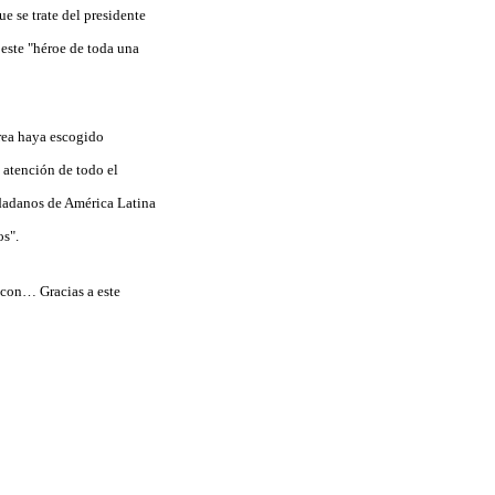
e se trate del presidente
este "héroe de toda una
rea haya escogido
 atención de todo el
udadanos de América Latina
os".
 con… Gracias a este