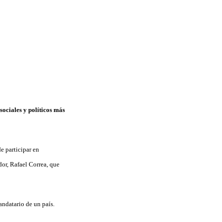
ociales y políticos más
e participar en
or, Rafael Correa, que
andatario de un país.