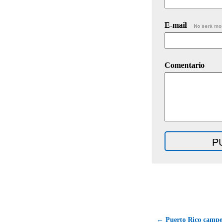
E-mail
No será mo
Comentario
← Puerto Rico campe