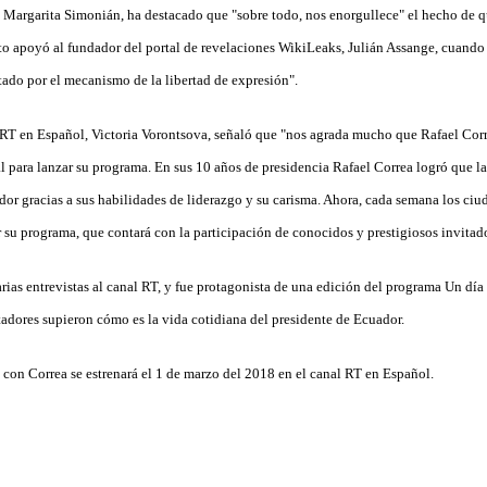
 Margarita Simonián, ha destacado que "sobre todo, nos enorgullece" el hecho de qu
o apoyó al fundador del portal de revelaciones WikiLeaks, Julián Assange, cuando 
tado por el mecanismo de la libertad de expresión".
 RT en Español, Victoria Vorontsova, señaló que "nos agrada mucho que Rafael Cor
l para lanzar su programa. En sus 10 años de presidencia Rafael Correa logró que la
dor gracias a sus habilidades de liderazgo y su carisma. Ahora, cada semana los ci
r su programa, que contará con la participación de conocidos y prestigiosos invitad
rias entrevistas al canal RT, y fue protagonista de una edición del programa Un día
adores supieron cómo es la vida cotidiana del presidente de Ecuador.
on Correa se estrenará el 1 de marzo del 2018 en el canal RT en Español.