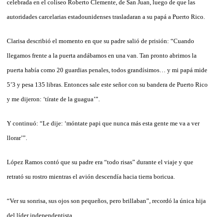
celebrada en el coliseo Roberto Clemente, de San Juan, luego de que las
autoridades carcelarias estadounidenses trasladaran a su papá a Puerto Rico.
Clarisa describió el momento en que su padre salió de prisión: “Cuando
llegamos frente a la puerta andábamos en una van. Tan pronto abrimos la
puerta había como 20 guardias penales, todos grandísimos… y mi papá mide
5’3 y pesa 135 libras. Entonces sale este señor con su bandera de Puerto Rico
y me dijeron: ‘tírate de la guagua’”.
Y continuó: “Le dije: ‘móntate papi que nunca más esta gente me va a ver
llorar’”.
López Ramos contó que su padre era “todo risas” durante el viaje y que
retrató su rostro mientras el avión descendía hacia tierra boricua.
“Ver su sonrisa, sus ojos son pequeños, pero brillaban”, recordó la única hija
del líder independentista.