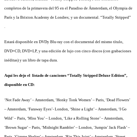
completos de la primavera del 95 en el Paradiso de Ámsterdam, el Olympia de
París y la Brixton Academy de Londres; y un documental. “Totally Stripped”
.
Estará disponible en DVDy Blu-ray con el documental del mismo título,
DVD+CD, DVD+LP, y una edición de lujo con cinco discos (con grabaciones
inéditas) y un libro de tapa dura.
Aquí les dejo el listado de canciones “Totally Stripped Deluxe Edition”,
disponible en CD:
‘Not Fade Away’ – Amsterdam, ‘Honky Tonk Women’ – Paris, ‘Dead Flowers’
– Amsterdam, ‘Faraway Eyes’- London, ‘Shine a Light’ – Amsterdam, ‘I Go
Wild’ – Paris, ‘Miss You’ – London, ‘Like a Rolling Stone’ – Amsterdam,
‘Brown Sugar’ – Paris, ‘Midnight Rambler’ – London, ‘Jumpin’ Jack Flash’ –
Paris, ‘Gimme Shelter’ – Amsterdam, ‘Rip This Joint’ – Amsterdam, ‘Street