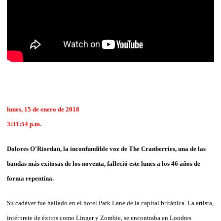
lunes, 15 de enero de 2018
3:31:54 p.m.
Dolores O'Riordan, la inconfundible voz de The Cranberries, una de las
bandas más exitosas de los noventa, falleció este lunes a los 46 años de
forma repentina.
Su cadáver fue hallado en el hotel Park Lane de la capital británica.
La artista,
intérprete de éxitos como Linger y Zombie, se encontraba en Londres