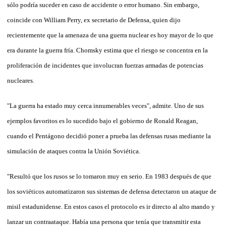
sólo podría suceder en caso de accidente o error humano. Sin embargo,
coincide con William Perry, ex secretario de Defensa, quien dijo
recientemente que la amenaza de una guerra nuclear es hoy mayor de lo que
era durante la guerra fría. Chomsky estima que el riesgo se concentra en la
proliferación de incidentes que involucran fuerzas armadas de potencias
nucleares.
"La guerra ha estado muy cerca innumerables veces", admite. Uno de sus
ejemplos favoritos es lo sucedido bajo el gobierno de Ronald Reagan,
cuando el Pentágono decidió poner a prueba las defensas rusas mediante la
simulación de ataques contra la Unión Soviética.
"Resultó que los rusos se lo tomaron muy en serio. En 1983 después de que
los soviéticos automatizaron sus sistemas de defensa detectaron un ataque de
misil estadunidense. En estos casos el protocolo es ir directo al alto mando y
lanzar un contraataque. Había una persona que tenía que transmitir esta