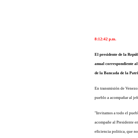
8:12:42 p.m.
El presidente de la Repú
anual correspondiente al 
de la Bancada de la Patr
En transmisión de Venezol
pueblo a acompañar al jefe
"Invitamos a todo el pueb
acompañe al Presidente en
eficiencia politica, que n