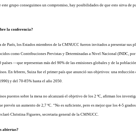
 de este grupo conseguimos un compromiso, hay posibilidades de que esto sirva de p
bre la conferencia?
ia de París, los Estados miembros de la CMNUCC fueron invitados a presentar sus p
ocidos como Contribuciones Previstas y Determinadas a Nivel Nacional (INDC, por s
60 países —que representan más del 90% de las emisiones globales y de la poblac
s. En febrero, Suiza fue el primer país que anunció sus objetivos: una reducción
 1990) y del 70-85% hasta el año 2050.
sos puestos sobre la mesa no alcanzará el objetivo de los 2 ºC, afirman los investi
ue prevén un aumento de 2,7 ºC. “No es suficiente, pero es mejor que los 4-5 grados
declaró Christina Figueres, secretaria general de la CMNUCC.
s abiertas?