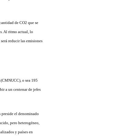
a cantidad de CO2 que se
. Al ritmo actual, lo
será reducir las emisiones
co (CMNUCC), o sea 195
bir a un centenar de jefes
za preside el denominado
ucido, pero heterogéneo,
alizados y países en