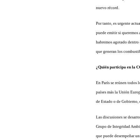
nuevo récord.
Por tanto, es urgente actu
puede emitir si queremos a
habremos agotado dentro d
que generan los combustib
¿Quién participa en la 
En París se reúnen todos
países más la Unión Europe
de Estado o de Gobierno, 
Las discusiones se desarr
Grupo de Integridad Ambie
que puede desempeñar un p