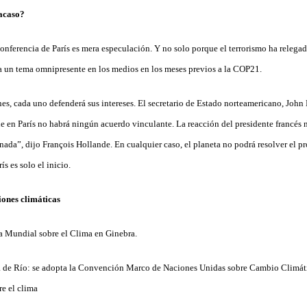
racaso?
conferencia de París es mera especulación. Y no solo porque el terrorismo ha relega
ra un tema omnipresente en los medios en los meses previos a la COP21.
es, cada uno defenderá sus intereses. El secretario de Estado norteamericano, John
e en París no habrá ningún acuerdo vinculante. La reacción del presidente francés n
nada”, dijo François Hollande. En cualquier caso, el planeta no podrá resolver el 
s es solo el inicio.
iones climáticas
a Mundial sobre el Clima en Ginebra.
a de Río: se adopta la Convención Marco de Naciones Unidas sobre Cambio Climá
re el clima