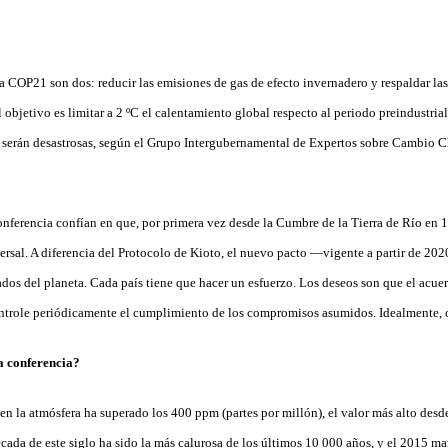
?
a COP21 son dos: reducir las emisiones de gas de efecto invernadero y respaldar las
El objetivo es limitar a 2 ºC el calentamiento global respecto al periodo preindustria
 serán desastrosas, según el Grupo Intergubernamental de Expertos sobre Cambio 
onferencia confían en que, por primera vez desde la Cumbre de la Tierra de Río en 
ersal. A diferencia del Protocolo de Kioto, el nuevo pacto —vigente a partir de 20
ados del planeta. Cada país tiene que hacer un esfuerzo. Los deseos son que el acue
ontrole periódicamente el cumplimiento de los compromisos asumidos. Idealmente, 
a conferencia?
n la atmósfera ha superado los 400 ppm (partes por millón), el valor más alto desd
cada de este siglo ha sido la más calurosa de los últimos 10 000 años, y el 2015 m