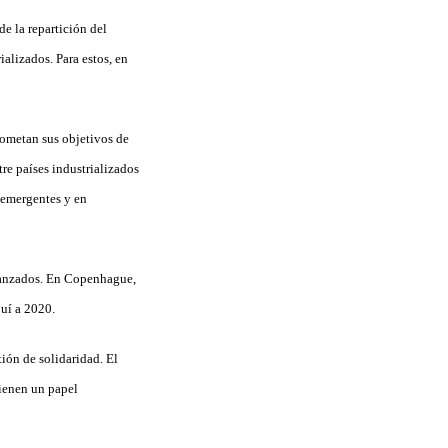
de la repartición del
alizados. Para estos, en
sometan sus objetivos de
re países industrializados
 emergentes y en
avanzados. En Copenhague,
quí a 2020.
ión de solidaridad. El
tienen un papel