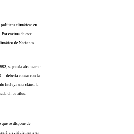
 políticas climáticas en
l. Por encima de este
Climático de Naciones
1992, se pueda alcanzar un
20— debería contar con la
rdo incluya una cláusula
cada cinco años.
e que se dispone de
arcará previsiblemente un