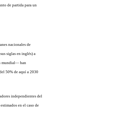
unto de partida para un
lanes nacionales de
us siglas en inglés) a
ión mundial— han
 del 50% de aquí a 2030
gadores independientes del
 estimados en el caso de