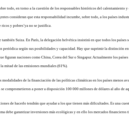
bre todo, en torno a la cuestión de los responsables históricos del calentamiento y 
entes consideran que esta responsabilidad incumbe, sobre todo, a los países industri
 ricos y pobres’ya no se justifica.
también Suiza. En París, la delegación helvética insistirá en que todos los países 
n periódica según sus posibilidades y capacidad. Hay que suprimir la distinción ent
s que figuran naciones como China, Corea del Sur o Singapur. Actualmente los países
 la mitad de las emisiones mundiales (61%).
as modalidades de la financiación de las políticas climáticas en los países menos 
os se comprometieron a poner a disposición 100 000 millones de dólares al año de a
iones de hacerlo tendrán que ayudar a los que tienen más dificultades. Es una cuest
ima debe garantizar inversiones más ecológicas y en ello los mercados financieros 