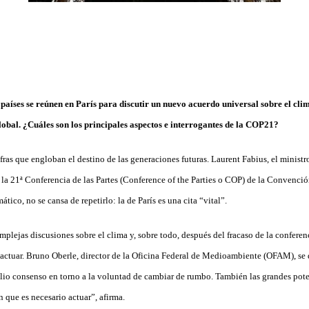
países se reúnen en París para discutir un nuevo acuerdo universal sobre el clim
lobal. ¿Cuáles son los principales aspectos e interrogantes de la COP21?
ifras que engloban el destino de las generaciones futuras. Laurent Fabius, el ministr
e la 21ª Conferencia de las Partes (Conference of the Parties o COP) de la Convenc
ico, no se cansa de repetirlo: la de París es una cita “vital”.
mplejas discusiones sobre el clima y, sobre todo, después del fracaso de la confer
actuar. Bruno Oberle, director de la Oficina Federal de Medioambiente (OFAM), se 
lio consenso en torno a la voluntad de cambiar de rumbo. También las grandes poten
 que es necesario actuar”, afirma.