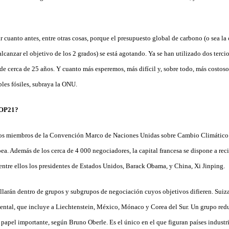
ar cuanto antes, entre otras cosas, porque el presupuesto global de carbono (o sea l
lcanzar el objetivo de los 2 grados) se está agotando. Ya se han utilizado dos tercios
e cerca de 25 años. Y cuanto más esperemos, más difícil y, sobre todo, más costoso 
les fósiles, subraya la ONU.
COP21?
 los miembros de la Convención Marco de Naciones Unidas sobre Cambio Climáti
a. Además de los cerca de 4 000 negociadores, la capital francesa se dispone a reci
entre ellos los presidentes de Estados Unidos, Barack Obama, y China, Xi Jinping.
ollarán dentro de grupos y subgrupos de negociación cuyos objetivos difieren. Sui
ntal, que incluye a Liechtenstein, México, Mónaco y Corea del Sur. Un grupo red
apel importante, según Bruno Oberle. Es el único en el que figuran países industri