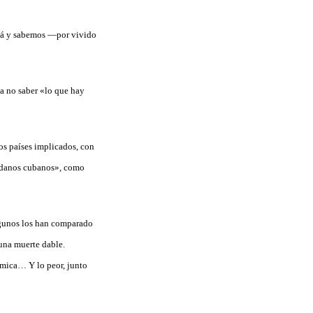
acá y sabemos —por vivido
a no saber «lo que hay
os países implicados, con
dadanos cubanos», como
lgunos los han comparado
 una muerte dable.
ómica… Y lo peor, junto