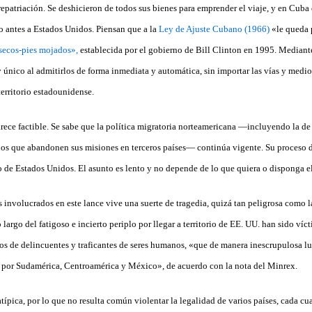
patriación. Se deshicieron de todos sus bienes para emprender el viaje, y en Cuba d
to antes a Estados Unidos. Piensan que a la
Ley de Ajuste Cubano (1966)
«le queda p
 secos-pies mojados»,
establecida por el gobierno de Bill Clinton en 1995. Mediante
 único al admitirlos de forma inmediata y automática, sin importar las vías y medios
territorio estadounidense.
rece factible. Se sabe que la política migratoria norteamericana —incluyendo la de 
nos que abandonen sus misiones en terceros países— continúa vigente. Su proceso 
o de Estados
Unidos. El asunto es lento y no depende de lo que quiera o disponga el
involucrados en este lance vive una suerte de tragedia, quizá tan peligrosa como la
o largo del fatigoso e incierto periplo por llegar a territorio de EE. UU. han sido víc
os de delincuentes y traficantes de seres humanos, «que de manera inescrupulosa luc
s por Sudamérica, Centroamérica y México», de acuerdo con la nota del Minrex.
ípica, por lo que no resulta común violentar la legalidad de varios países, cada cu