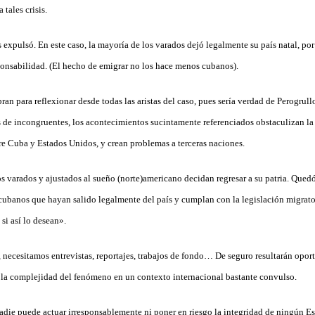
tales crisis.
expulsó. En este caso, la mayoría de los varados dejó legalmente su país natal, por
sponsabilidad. (El hecho de emigrar no los hace menos cubanos).
n para reflexionar desde todas las aristas del caso, pues sería verdad de Perogrullo
s de incongruentes, los acontecimientos sucintamente referenciados obstaculizan la
tre Cuba y Estados Unidos, y crean problemas a terceras naciones.
s varados y ajustados al sueño (norte)americano decidan regresar a su patria.
Quedó 
ubanos que hayan salido legalmente del país y cumplan con la legislación migrato
si así lo desean».
, necesitamos entrevistas, reportajes, trabajos de fondo… De seguro resultarán opo
 la complejidad del fenómeno en un contexto internacional bastante convulso.
nadie puede actuar irresponsablemente ni poner en riesgo la integridad de ningún E