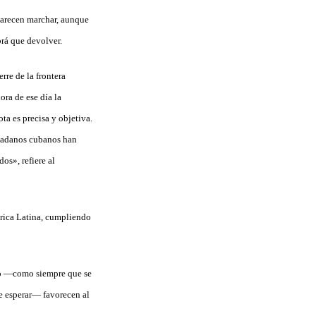
parecen marchar, aunque
brá que devolver.
rre de la frontera
ora de ese día la
ta es precisa y objetiva.
udadanos cubanos han
os», refiere al
rica Latina, cumpliendo
Pero —como siempre que se
de esperar— favorecen al