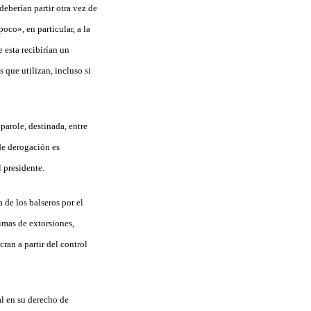
eberían partir otra vez de
oco», en particular, a la
 esta recibirían un
 que utilizan, incluso si
parole, destinada, entre
de derogación es
 presidente.
 de los balseros por el
timas de extorsiones,
ran a partir del control
al en su derecho de