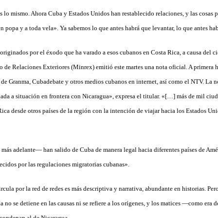
es lo mismo. Ahora Cuba y Estados Unidos han restablecido relaciones, y las cosas 
n popa y a toda vela». Ya sabemos lo que antes habrá que levantar, lo que antes ha
originados por el éxodo que ha varado a esos cubanos en Costa Rica, a causa del cie
o de Relaciones Exteriores (Minrex) emitió este martes una nota oficial. A primera h
b de Granma, Cubadebate y otros medios cubanos en internet, así como el NTV. La no
da a situación en frontera con Nicaragua», expresa el titular. «[…] más de mil ci
ica desde otros países de la región con la intención de viajar hacia los Estados Unid
 más adelante— han salido de Cuba de manera legal hacia diferentes países de Amé
lecidos por las regulaciones migratorias cubanas».
rcula por la red de redes es más descriptiva y narrativa, abundante en historias. 
 no se detiene en las causas ni se refiere a los orígenes, y los matices —como era 
 condenan al de Nicaragua.