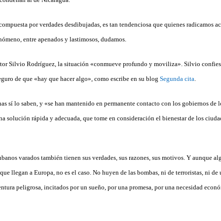
 compuesta por verdades desdibujadas, es tan tendenciosa que quienes radicamos 
enómeno, entre apenados y lastimosos, dudamos.
utor Silvio Rodríguez, la situación «conmueve profundo y moviliza». Silvio confies
eguro de que «hay que hacer algo», como escribe en su blog
Segunda cita
.
nas sí lo saben, y «se han mantenido en permanente contacto con los gobiernos de l
una solución rápida y adecuada, que tome en consideración el bienestar de los ciu
cubanos varados también tienen sus verdades, sus razones, sus motivos. Y aunque a
que llegan a Europa, no es el caso. No huyen de las bombas, ni de terroristas, ni de
entura peligrosa, incitados por un sueño, por una promesa, por una necesidad econ