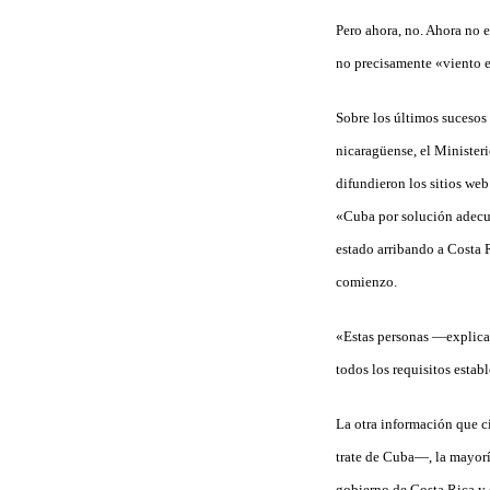
Pero ahora, no. Ahora no 
no precisamente «viento e
Sobre los últimos sucesos 
nicaragüense, el Ministeri
difundieron los sitios we
«Cuba por solución adecua
estado arribando a Costa R
comienzo.
«Estas personas —explica
todos los requisitos estab
La otra información que ci
trate de Cuba—, la mayoría
gobierno
de Costa Rica y