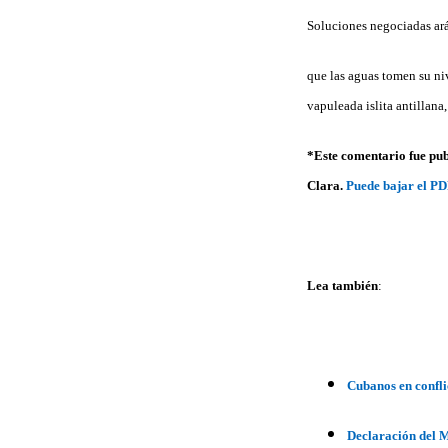
Soluciones negociadas ar
que las aguas tomen su niv
vapuleada islita antillana
*Este comentario fue pub
Clara.
Puede bajar el P
Lea también
:
Cubanos en confli
Declaración del M