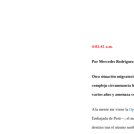
4:02:41 a.m.
Por Mercedes Rodríguez
Otra situación migratoria
compleja circunstancia 
varios años y amenaza co
A la mente me viene la
Op
Embajada de Perú—, el ma
destino tras el mismo sue