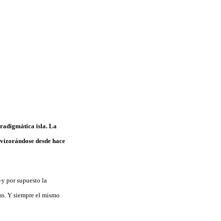
aradigmática isla. La
avizorándose desde hace
y por supuesto la
sas. Y siempre el mismo