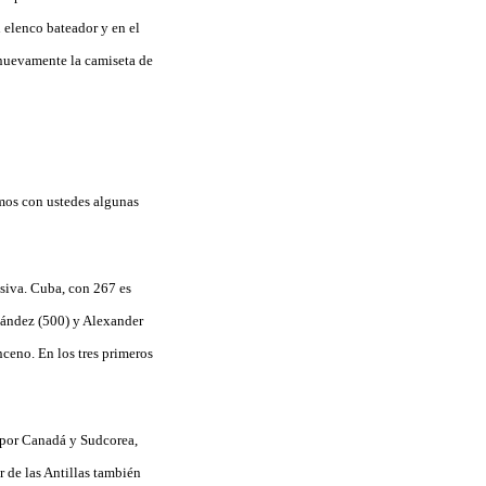
n elenco bateador y en el
 nuevamente la camiseta de
imos con ustedes algunas
siva. Cuba, con 267 es
nández (500) y Alexander
nceno. En los tres primeros
o por Canadá y Sudcorea,
 de las Antillas también