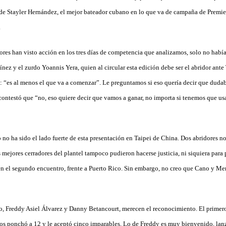
o de Stayler Hernández, el mejor bateador cubano en lo que va de campaña de Premi
.
ores han visto acción en los tres días de competencia que analizamos, solo no había
nez y el zurdo Yoannis Yera, quien al circular esta edición debe ser el abridor ante
: “es al menos el que va a comenzar”. Le preguntamos si eso quería decir que dudab
contestó que “no, eso quiere decir que vamos a ganar, no importa si tenemos que usa
o no ha sido el lado fuerte de esta presentación en Taipei de China. Dos abridores n
s mejores cerradores del plantel tampoco pudieron hacerse justicia, ni siquiera para
 en el segundo encuentro, frente a Puerto Rico. Sin embargo, no creo que Cano y M
 Freddy Asiel Álvarez y Danny Betancourt, merecen el reconocimiento. El primero 
os ponchó a 12 y le aceptó cinco imparables. Lo de Freddy es muy bienvenido, lan