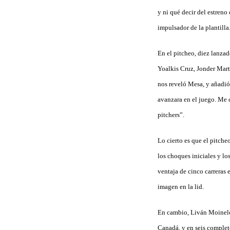
y ni qué decir del estren
impulsador de la plantilla
En el pitcheo, diez lanzad
Yoalkis Cruz, Jonder Martí
nos reveló Mesa, y añadió
avanzara en el juego. Me 
pitchers”.
Lo cierto es que el pitche
los choques iniciales y lo
ventaja de cinco carreras
imagen en la lid.
En cambio, Liván Moinelo,
Canadá, y en seis complet