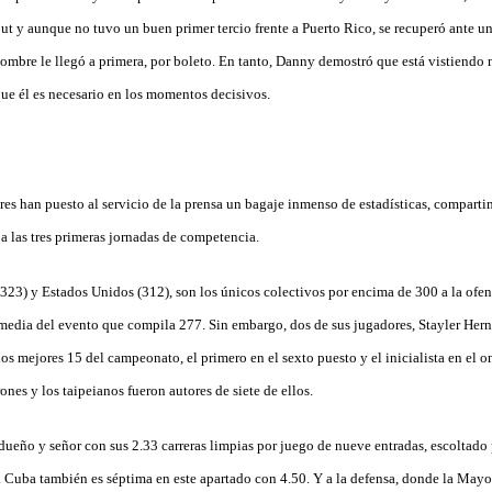
 out y aunque no tuvo un buen primer tercio frente a Puerto Rico, se recuperó ante u
 hombre le llegó a primera, por boleto. En tanto, Danny demostró que está vistiendo
que él es necesario en los momentos decisivos.
es han puesto al servicio de la prensa un bagaje inmenso de estadísticas, compart
 a las tres primeras jornadas de competencia.
323) y Estados Unidos (312), son los únicos colectivos por encima de 300 a la ofen
 media del evento que compila 277. Sin embargo, dos de sus jugadores, Stayler Her
los mejores 15 del campeonato, el primero en el sexto puesto y el inicialista en el o
ones y los taipeianos fueron autores de siete de ellos.
 dueño y señor con sus 2.33 carreras limpias por juego de nueve entradas, escoltad
 Cuba también es séptima en este apartado con 4.50. Y a la defensa, donde la Mayor