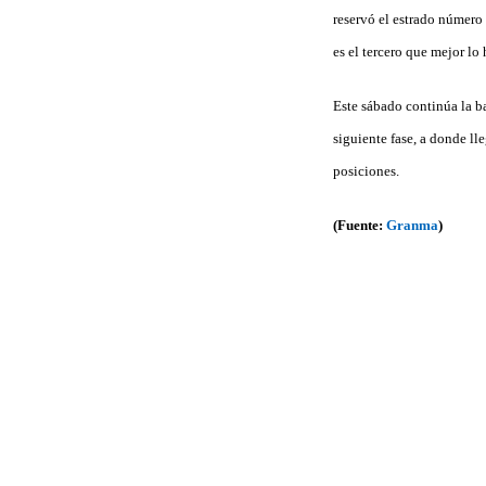
re­servó el estrado número
es el tercero que mejor lo
Este sábado continúa la bat
siguiente fase, a donde ll
posiciones.
(Fuente:
Granma
)