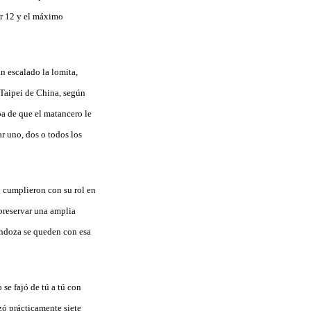
er 12 y el máximo
n escalado la lomita,
 Taipei de China, según
a de que el matancero le
r uno, dos o todos los
o cumplieron con su rol en
 preservar una amplia
endoza se queden con esa
se fajó de tú a tú con
zó prácticamente siete