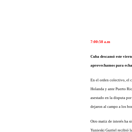
7:00:58 a.m
Cuba descansó este viern
aprovechamos para echar
En el orden colectivo, el 
Holanda y ante Puerto Rico
asestado en la disputa po
dejaron al cam­po a los bo
Otro matiz de interés ha s
Yunieski Gurriel recibió l