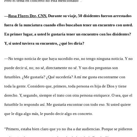
Pero el tema en concreto no está mencionado”.
—
Rosa Flores Dee, CNN.
Durante su viaje, 50 disidentes fueron arrestados
fuera de la nunciatura cuando ellos buscaban tener un encuentro con usted.
En primer lugar, a usted le gustaría tener un encuentro con los disidentes?
Y, si usted tuviera su encuentro, ¿qué les diría?
—No tengo noticia de que haya sucedido eso, no tengo ninguna noticia. Y no
puede decir sí, no; no sé, directamente no sé. Y sus dos preguntas son
futuribles. ¿Me gustaría? ¿Qué sucedería? A mí me gusta encontrarme con
toda la gente. Considero que, primero, toda persona es hija de Dios y tiene
derecho. Y, segundo, siempre el trato con otra persona enriquece. O sea, que el
futurible lo respondo así. Me gustaría encontrar con todo eso. Si usted quiere
que le diga algo más, le puedo decir algo en concreto.
“Primero, estaba bien claro que yo no iba a dar audiencias. Porque se pidieron