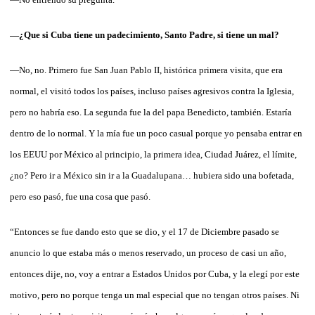
—¿Que si Cuba tiene un padecimiento, Santo Padre, si tiene un mal?
—No, no. Primero fue San Juan Pablo II, histórica primera visita, que era
normal, el visitó todos los países, incluso países agresivos contra la Iglesia,
pero no habría eso. La segunda fue la del papa Benedicto, también. Estaría
dentro de lo normal. Y la mía fue un poco casual porque yo pensaba entrar en
los EEUU por México al principio, la primera idea, Ciudad Juárez, el límite,
¿no? Pero ir a México sin ir a la Guadalupana… hubiera sido una bofetada,
pero eso pasó, fue una cosa que pasó.
“Entonces se fue dando esto que se dio, y el 17 de Diciembre pasado se
anuncio lo que estaba más o menos reservado, un proceso de casi un año,
entonces dije, no, voy a entrar a Estados Unidos por Cuba, y la elegí por este
motivo, pero no porque tenga un mal especial que no tengan otros países. Ni