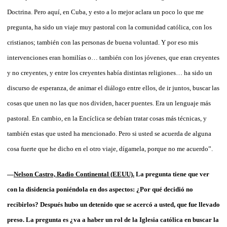
Doctrina. Pero aquí, en Cuba, y esto a lo mejor aclara un poco lo que me
pregunta, ha sido un viaje muy pastoral con la comunidad católica, con los
cristianos; también con las personas de buena voluntad. Y por eso mis
intervenciones eran homilías o… también con los jóvenes, que eran creyentes
y no creyentes, y entre los creyentes había distintas religiones… ha sido un
discurso de esperanza, de animar el diálogo entre ellos, de ir juntos, buscar las
cosas que unen no las que nos dividen, hacer puentes. Era un lenguaje más
pastoral. En cambio, en la Encíclica se debían tratar cosas más técnicas, y
también estas que usted ha mencionado. Pero si usted se acuerda de alguna
cosa fuerte que he dicho en el otro viaje, dígamela, porque no me acuerdo”.
—
Nelson Castro, Radio Continental (EEUU).
La pregunta tiene que ver
con la disidencia poniéndola en dos aspectos: ¿Por qué decidió no
recibirlos? Después hubo un detenido que se acercó a usted, que fue llevado
preso. La pregunta es ¿va a haber un rol de la Iglesia católica en buscar la