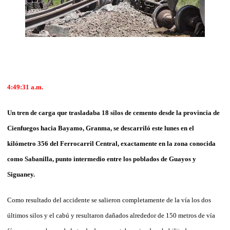
4:49:31 a.m.
Un tren de car­­ga que trasladaba 18 silos de cemento des­de la provincia de
Cienfuegos hacia Ba­yamo, Granma, se descarriló este lunes en el
kilómetro 356 del Ferrocarril Central, exactamente en la zona conocida
co­mo Sabanilla, punto intermedio entre los po­blados de Guayos y
Siguaney.
Como resultado del accidente se salieron completamente de la vía los dos
últimos silos y el cabú y resultaron dañados alrededor de 150 metros de vía