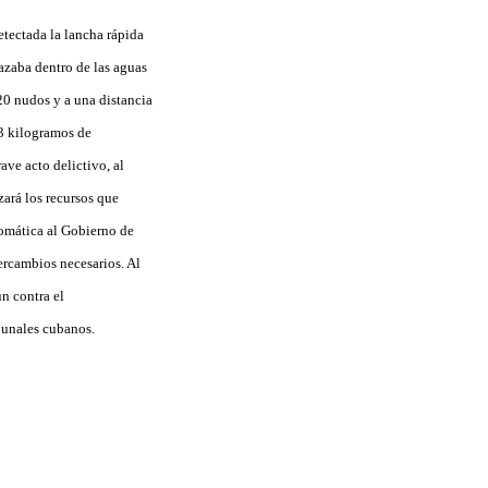
etectada la lancha rápida
azaba dentro de las aguas
20 nudos y a una distancia
33 kilogramos de
ve acto delictivo, al
ará los recursos que
omática al Gobierno de
ercambios necesarios. Al
n contra el
ibunales cubanos.