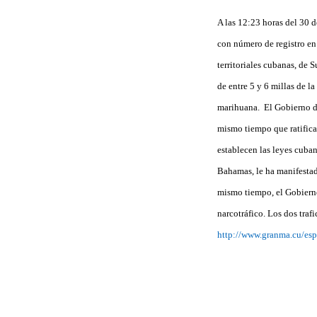
A las 12:23 horas del 30 
con número de registro en
territoriales cubanas, de 
de entre 5 y 6 millas de la
marihuana.
El Gobierno d
mismo tiempo que ratifica
establecen las leyes cuba
Bahamas, le ha manifestado
mismo tiempo, el Gobiern
narcotráfico.
Los dos traf
http://www.granma.cu/es