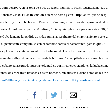
de abril del 2007, en la zona de Boca de Jauco, municipio Maisí, Guantánamo, fue d
 Bahamas GB 0744, de tres motores fuera de borda y con 4 tripulantes, que se despl
Sur a Norte, con rumbo hacia el Paso de los Vientos, a una velocidad aproximada de 
 costa.
A bordo se ocuparon 30 bultos y 13 tanquetas plásticas que contenían 590,
e Cuba lamenta la pérdida de vidas humanas resultante del enfrentamiento a este gra
 su permanente compromiso con el combate contra el narcotráfico, para lo que utiliz
nas y las normas internacionales.
El Gobierno de Cuba ha informado por la vía dipl
 su plena disposición a aportar toda la información recopilada y a sostener los int
o cubano ha asegurado nuestra voluntad de continuar cooperando en la lucha comú
icantes de droga involucrados en estos hechos serán puestos a disposición de los tr
panol/2007/mayo/vier4/interceptada-lancha-con-más-590-kg-marihuana.html
OTROS ARTÍCULOS EN ESTE BLOG: