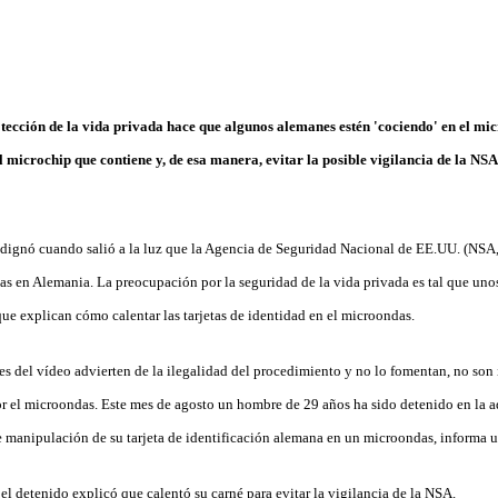
ección de la vida privada hace que algunos alemanes estén 'cociendo' en el m
l microchip que contiene y, de esa manera, evitar la posible vigilancia de la NS
dignó cuando salió a la luz que la Agencia de Seguridad Nacional de EE.UU. (NSA, p
as en Alemania. La preocupación por la seguridad de la vida privada es tal que un
ue explican cómo calentar las tarjetas de identidad en el microondas.
es del vídeo advierten de la ilegalidad del procedimiento y no lo fomentan, no son 
or el microondas. Este mes de agosto un hombre de 29 años ha sido detenido en la 
e manipulación de su tarjeta de identificación alemana en un microondas, informa u
el detenido explicó que calentó su carné para evitar la vigilancia de la NSA.