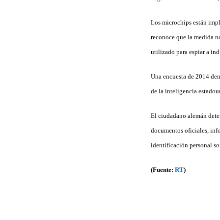
Los microchips están impl
reconoce que la medida no
utilizado para espiar a i
Una encuesta de 2014 demu
de la inteligencia estado
El ciudadano alemán deten
documentos oficiales, info
identificación personal son
(Fuente:
RT
)