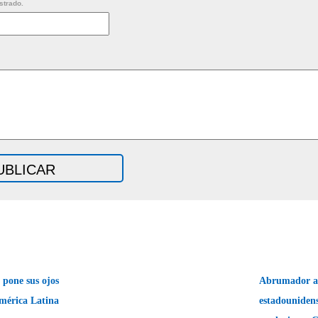
strado.
 pone sus ojos
Abrumador a
mérica Latina
estadounidens