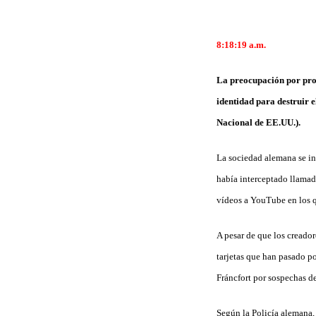
8:18:19 a.m.
La preocupación por prot
identidad para destruir e
Nacional de EE.UU.).
La sociedad alemana se in
había interceptado llamad
vídeos a YouTube en los q
A pesar de que los creador
tarjetas que han pasado p
Fráncfort por sospechas d
Según la Policía alemana, 