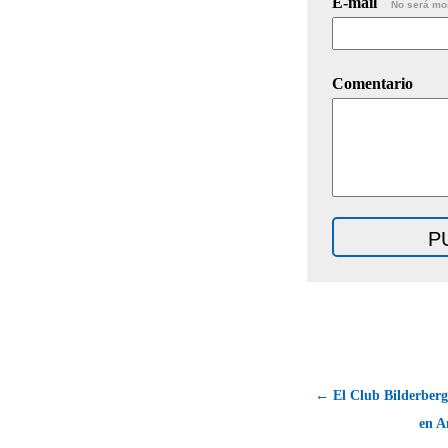
E-mail
No será mo
Comentario
← El Club Bilderberg
en A