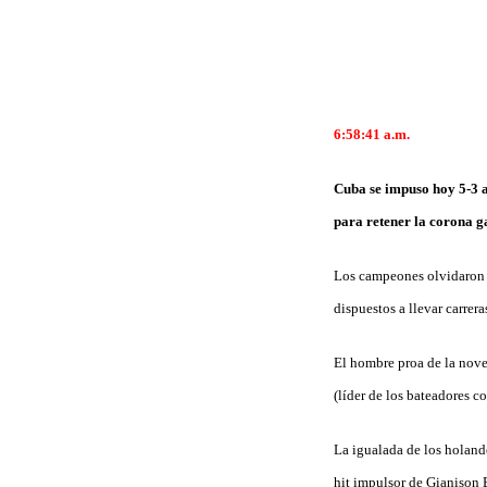
6:58:41 a.m.
Cuba se impuso hoy 5-3 a
para retener la corona g
Los campeones olvidaron la
dispuestos a llevar carrer
El hombre proa de la noven
(líder de los bateadores c
La igualada de los holand
hit impulsor de Gianison