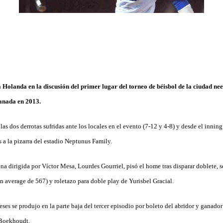
 Holanda en la discusión del primer lugar del torneo de béisbol de la ciudad n
anada en 2013.
s dos derrotas sufridas ante los locales en el evento (7-12 y 4-8) y desde el inning 
as a la pizarra del estadio Neptunus Family.
a dirigida por Víctor Mesa, Lourdes Gourriel, pisó el home tras disparar doblete, s
on average de 567) y roletazo para doble play de Yurisbel Gracial.
eses se produjo en la parte baja del tercer episodio por boleto del abridor y ganad
 Boekhoudt.