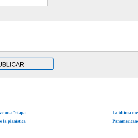
ve una "etapa
La última med
 la pianística
Panamerican