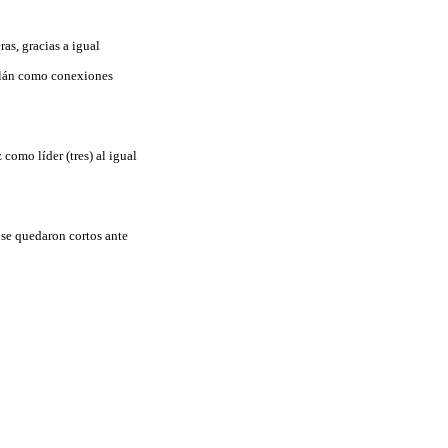
as, gracias a igual
celán como conexiones
como líder (tres) al igual
 se quedaron cortos ante