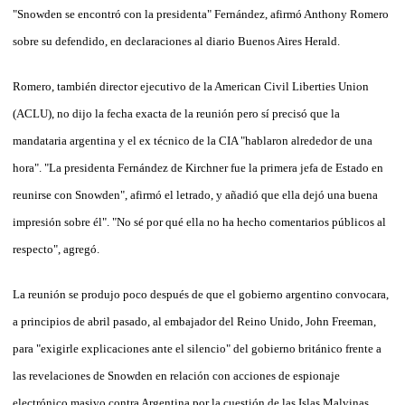
"Snowden se encontró con la presidenta" Fernández, afirmó Anthony Romero
sobre su defendido, en declaraciones al diario Buenos Aires Herald.
Romero, también director ejecutivo de la American Civil Liberties Union
(ACLU), no dijo la fecha exacta de la reunión pero sí precisó que la
mandataria argentina y el ex técnico de la CIA "hablaron alrededor de una
hora". "La presidenta Fernández de Kirchner fue la primera jefa de Estado en
reunirse con Snowden", afirmó el letrado, y añadió que ella dejó una buena
impresión sobre él". "No sé por qué ella no ha hecho comentarios públicos al
respecto", agregó.
La reunión se produjo poco después de que el gobierno argentino convocara,
a principios de abril pasado, al embajador del Reino Unido, John Freeman,
para "exigirle explicaciones ante el silencio" del gobierno británico frente a
las revelaciones de Snowden en relación con acciones de espionaje
electrónico masivo contra Argentina por la cuestión de las Islas Malvinas.