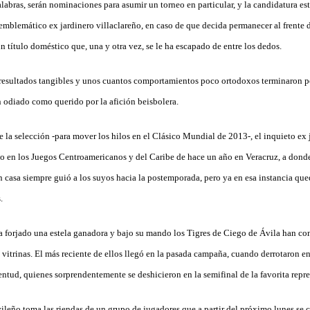
alabras, serán nominaciones para asumir un torneo en particular, y la candidatura est
 emblemático ex jardinero villaclareño, en caso de que decida permanecer al frente 
n título doméstico que, una y otra vez, se le ha escapado de entre los dedos.
e resultados tangibles y unos cuantos comportamientos poco ortodoxos terminaron po
 odiado como querido por la afición beisbolera.
e la selección -para mover los hilos en el Clásico Mundial de 2013-, el inquieto e
ulo en los Juegos Centroamericanos y del Caribe de hace un año en Veracruz, a dond
 casa siempre guió a los suyos hacia la postemporada, pero ya en esa instancia que
.
forjado una estela ganadora y bajo su mando los Tigres de Ciego de Ávila han co
 vitrinas. El más reciente de ellos llegó en la pasada campaña, cuando derrotaron en
uventud, quienes sorprendentemente se deshicieron en la semifinal de la favorita rep
vileño toma las riendas de un grupo de jugadores que a partir del próximo lunes se c