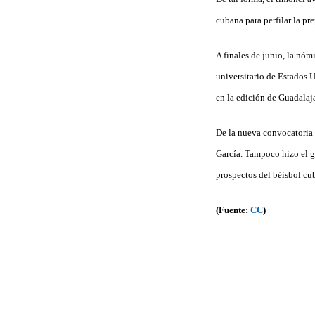
cubana para perfilar la p
A finales de junio, la nóm
universitario de Estados U
en la edición de Guadalaj
De la nueva convocatoria 
García. Tampoco hizo el g
prospectos del béisbol cu
(Fuente:
CC
)