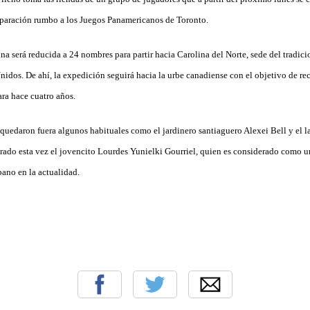
reparación rumbo a los Juegos Panamericanos de Toronto.
ina será reducida a 24 nombres para partir hacia Carolina del Norte, sede del tradici
nidos. De ahí, la expedición seguirá hacia la urbe canadiense con el objetivo de re
ara hace cuatro años.
quedaron fuera algunos habituales como el jardinero santiaguero Alexei Bell y el 
rado esta vez el jovencito Lourdes Yunielki Gourriel, quien es considerado como u
bano en la actualidad.