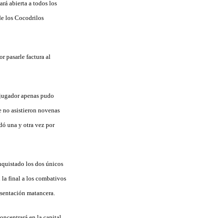
ará abierta a todos los
de los Cocodrilos
r pasarle factura al
x jugador apenas pudo
e no asistieron novenas
dó una y otra vez por
nquistado los dos únicos
 la final a los combativos
resentación matancera.
oncentrará en la capital