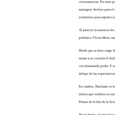
circunstancias. En otras p
managers. Incluso para el
yumurinos para aspirar a u
Al parecer, la ausencia d
polémico Víctor Mesa, tan
Desde que se hizo cargo d
sumar a su cosecha el tít
con demasiado poder. Y en
debajo de las expectativas
En cambio, Machado se ha 
títulos que exhiben en sus
Piratas de la Isla de la J
De tal forma, el timonel a