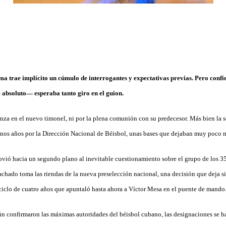
a trae implícito un cúmulo de interrogantes y expectativas previas. Pero confie
absoluto— esperaba tanto giro en el guion.
anza en el nuevo timonel, ni por la plena comunión con su predecesor. Más bien la s
unos años por la Dirección Nacional de Béisbol, unas bases que dejaban muy poco 
ovió hacia un segundo plano al inevitable cuestionamiento sobre el grupo de los 35 
chado toma las riendas de la nueva preselección nacional, una decisión que deja si
 ciclo de cuatro años que apuntaló hasta ahora a Víctor Mesa en el puente de mando
gún confirmaron las máximas autoridades del béisbol cubano, las designaciones se h