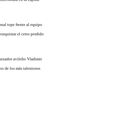
onal tope frente al equipo
conquistar el cetro perdido
lanzador avileño Vladimir
no de los más talentosos