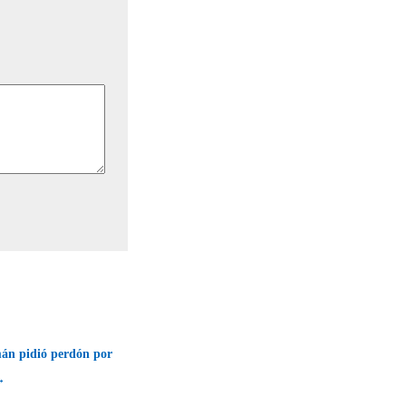
mán pidió perdón por
→