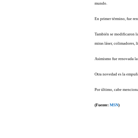
mundo.
En primer término, fue re
También se modificaron la
miras láser, colimadores, li
Asimismo fue renovada la 
Otra novedad es la empuña
Por último, cabe menciona
(Fuente:
MSN
)