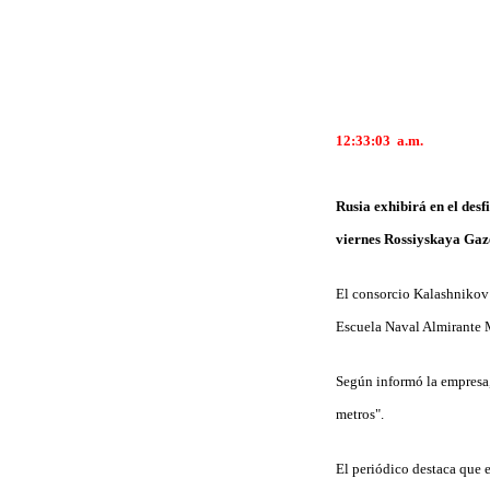
12:33:03
a.m.
Rusia exhibirá en el desf
viernes Rossiyskaya Gaz
El consorcio Kalashnikov h
Escuela Naval Almirante
Según informó la empresa, 
metros".
El periódico destaca que e