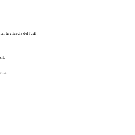
 la eficacia del fusil:
il.
arma.