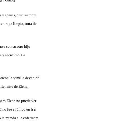
bel Santos.
s lágrimas, pero siempre
 en ropa limpia, torta de
rse con su otro hijo
y sacrificio. La
ntiene la semilla devenida
alienante de Elena.
 pero Elena no puede ver
ómo fue el único en ir a
 la mirada a la enfermera