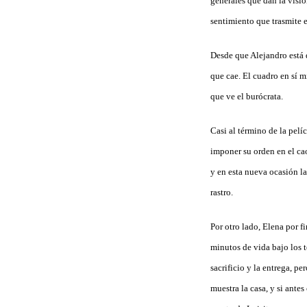
generales que dan la visió
sentimiento que trasmite e
Desde que Alejandro está 
que cae. El cuadro en sí m
que ve el burócrata.
Casi al término de la pelí
imponer su orden en el cao
y en esta nueva ocasión l
rastro.
Por otro lado, Elena por f
minutos de vida bajo los t
sacrificio y la entrega, p
muestra la casa, y si ante