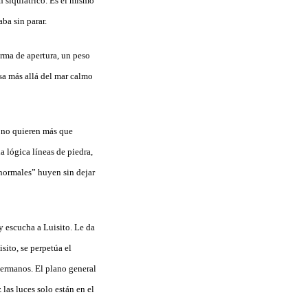
n siquiátrico. Es el mismo
ba sin parar.
rma de apertura, un peso
sa más allá del mar calmo
o no quieren más que
a lógica líneas de piedra,
“normales” huyen sin dejar
y escucha a Luisito. Le da
sito, se perpetúa el
hermanos. El plano general
 las luces solo están en el