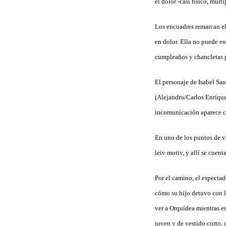
el dolor -casi físico, mul
Los encuadres remarcan el 
en dolor. Ella no puede en
cumpleaños y chancletas 
El personaje de Isabel Sa
(Alejandro/Carlos Enrique
incomunicación aparece c
En uno de los puntos de vi
leiv motiv, y allí se cuent
Por el camino, el espectad
cómo su hijo detuvo con la
ver a Orquídea mientras es
joven y de vestido corto, 