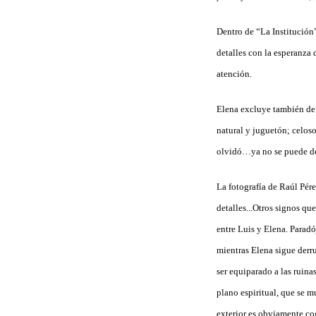
Dentro de “La Institución
detalles con la esperanza d
atención.
Elena excluye también de l
natural y juguetón; celoso
olvidó…ya no se puede de
La fotografía de Raúl Pére
detalles...Otros signos que
entre Luis y Elena. Paradó
mientras Elena sigue derru
ser equiparado a las ruina
plano espiritual, que se mu
exterior es obviamente co