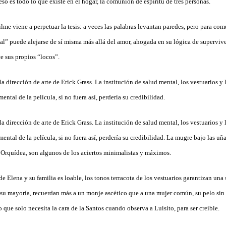
eso es todo lo que existe en el hogar, la comunión de espíritu de tres personas.
 filme viene a perpetuar la tesis: a veces las palabras levantan paredes, pero para co
mal” puede alejarse de sí misma más allá del amor, ahogada en su lógica de supervi
e sus propios “locos”.
 dirección de arte de Erick Grass. La institución de salud mental, los vestuarios y
ntal de la película, si no fuera así, perdería su credibilidad.
 dirección de arte de Erick Grass. La institución de salud mental, los vestuarios y
ental de la película, si no fuera así, perdería su credibilidad. La mugre bajo las uña
de Orquídea, son algunos de los aciertos minimalistas y máximos.
de Elena y su familia es loable, los tonos terracota de los vestuarios garantizan una 
 su mayoría, recuerdan más a un monje ascético que a una mujer común, su pelo sin 
que solo necesita la cara de la Santos cuando observa a Luisito, para ser creíble.