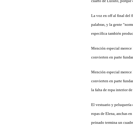
cuarto de Luisito, porque 
La voz en off al final del
palabras, y la gente “nor
específica también produc
Mención especial merece la
convierten en parte fundame
Mención especial merece la
convierten en parte fundam
la falta de ropa interior 
El vestuario y peluquería 
ropas de Elena, anchas en
peinado termina un cuadro 