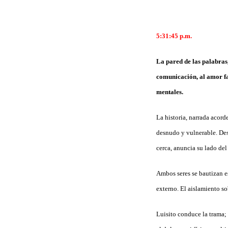
5:31:45
p.m.
La pared de las palabras
comunicación, al amor fam
mentales.
La historia, narrada acorde
desnudo y vulnerable. Des
cerca, anuncia su lado del
Ambos seres se bautizan es
externo. El aislamiento s
Luisito conduce la trama; 