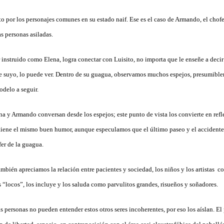
to por los personajes comunes en su estado naif. Ese es el caso de Armando, el chof
as personas asiladas.
 instruido como Elena, logra conectar con Luisito, no importa que le enseñe a deci
te suyo, lo puede ver. Dentro de su guagua, observamos muchos espejos, presumibl
odelo a seguir.
a y Armando conversan desde los espejos; este punto de vista los convierte en refle
iene el mismo buen humor, aunque especulamos que el último paseo y el accidente 
er de la guagua.
ambién apreciamos la relación entre pacientes y sociedad, los niños y los artistas 
 “locos”, los incluye y los saluda como parvulitos grandes, risueños y soñadores.
as personas no pueden entender estos otros seres incoherentes, por eso los aíslan. El