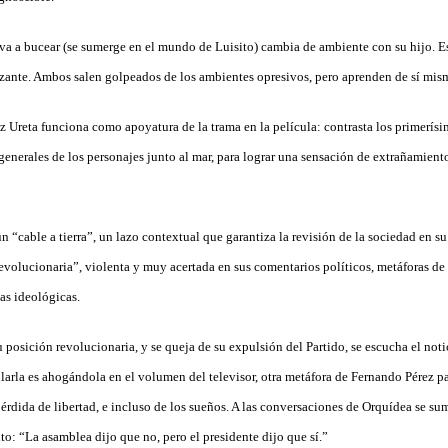
va a bucear (se sumerge en el mundo de Luisito) cambia de ambiente con su hijo. Es
zante. Ambos salen golpeados de los ambientes opresivos, pero aprenden de sí mis
z Ureta funciona como apoyatura de la trama en la película: contrasta los primerís
generales de los personajes junto al mar, para lograr una sensación de extrañamient
n “cable a tierra”, un lazo contextual que garantiza la revisión de la sociedad en s
revolucionaria”, violenta y muy acertada en sus comentarios políticos, metáforas de 
las ideológicas.
 posición revolucionaria, y se queja de su expulsión del Partido, se escucha el notici
llarla es ahogándola en el volumen del televisor, otra metáfora de Fernando Pérez p
pérdida de libertad, e incluso de los sueños. A las conversaciones de Orquídea se su
o: “La asamblea dijo que no, pero el presidente dijo que sí.”