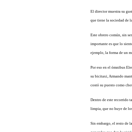
El director muestra su gus
que tiene la sociedad de l
Este obrero común, sin ser
importante es que lo sien
ejemplo, la forma de un m
Por eso en el ómnibus Elen
su bicitaxi, Armando mant
costó su puesto como chof
Dentro de este recorrido t
limpia, que no huye de los
Sin embargo, el resto de l