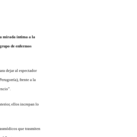
a mirada íntima a la
n grupo de enfermos
para dejar al espectador
rugorría), frente a la
encio”.
erior, ellos increpan lo
spasmódicos que trasmiten