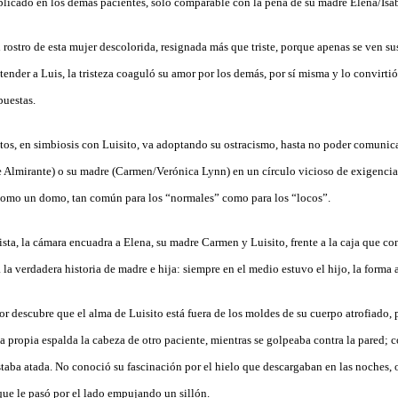
tiplicado en los demás pacientes, solo comparable con la pena de su madre Elena/Isa
rostro de esta mujer descolorida, resignada más que triste, porque apenas se ven su
tender a Luis, la tristeza coaguló su amor por los demás, por sí misma y lo convirtió
puestas.
ntos, en simbiosis con Luisito, va adoptando su ostracismo, hasta no poder comunica
 Almirante) o su madre (Carmen/Verónica Lynn) en un círculo vicioso de exigencias 
omo un domo, tan común para los “normales” como para los “locos”.
sta, la cámara encuadra a Elena, su madre Carmen y Luisito, frente a la caja que co
a la verdadera historia de madre e hija: siempre en el medio estuvo el hijo, la forma 
or descubre que el alma de Luisito está fuera de los moldes de su cuerpo atrofiado,
 propia espalda la cabeza de otro paciente, mientras se golpeaba contra la pared; c
taba atada. No conoció su fascinación por el hielo que descargaban en las noches, o
que le pasó por el lado empujando un sillón.