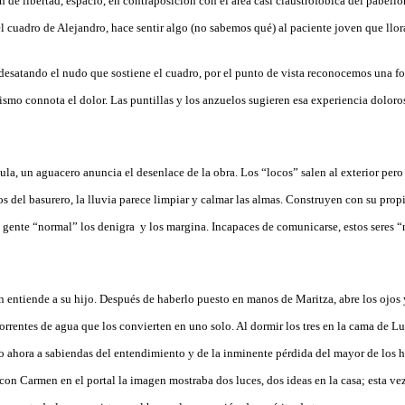
n de libertad, espacio, en contraposición con el área casi claustrofóbica del pabelló
l cuadro de Alejandro, hace sentir algo (no sabemos qué) al paciente joven que llora
desatando el nudo que sostiene el cuadro, por el punto de vista reconocemos una fo
ismo connota el dolor. Las puntillas y los anzuelos sugieren esa experiencia doloro
cula, un aguacero anuncia el desenlace de la obra. Los “locos” salen al exterior per
s del basurero, la lluvia parece limpiar y calmar las almas. Construyen con su propi
a gente “normal” los denigra y los margina. Incapaces de comunicarse, estos seres 
in entiende a su hijo. Después de haberlo puesto en manos de Maritza, abre los ojos 
orrentes de agua que los convierten en uno solo. Al dormir los tres en la cama de Lui
ero ahora a sabiendas del entendimiento y de la inminente pérdida del mayor de los 
s con Carmen en el portal la imagen mostraba dos luces, dos ideas en la casa; esta vez