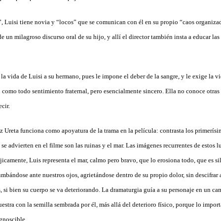
”, Luisi tiene novia y “locos” que se comunican con él en su propio “caos organizad
e un milagroso discurso oral de su hijo, y allí el director también insta a educar las
a vida de Luisi a su hermano, pues le impone el deber de la sangre, y le exige la v
 como todo sentimiento fraternal, pero esencialmente sincero. Ella no conoce otras 
cir.
z Ureta funciona como apoyatura de la trama en la película: contrasta los primerís
 se advierten en el filme son las ruinas y el mar. Las imágenes recurrentes de estos lu
jicamente, Luis representa el mar, calmo pero bravo, que lo erosiona todo, que es sil
mbándose ante nuestros ojos, agrietándose dentro de su propio dolor, sin descifrar 
s, si bien su cuerpo se va deteriorando. La dramaturgia guía a su personaje en un ca
estra con la semilla sembrada por él, más allá del deterioro físico, porque lo importa
gnoscible.