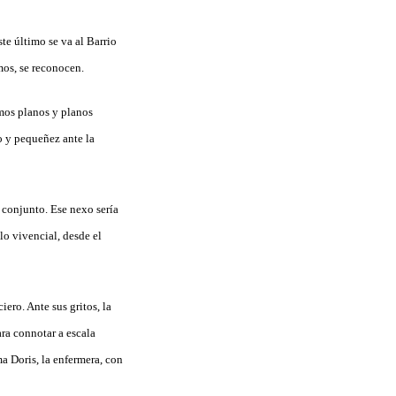
te último se va al Barrio
mos, se reconocen.
imos planos y planos
o y pequeñez ante la
u conjunto. Ese nexo sería
lo vivencial, desde el
ero. Ante sus gritos, la
ara connotar a escala
ma Doris, la enfermera, con