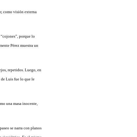
er, como visión externa
r “cojones”, porque lo
emente Pérez muestra un
jos, repetidos. Luego, en
de Luis fue lo que le
como una masa inocente,
 paseo se narra con planos