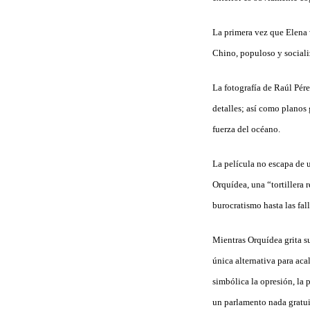
La primera vez que Elena 
Chino, populoso y sociali
La fotografía de Raúl Pére
detalles; así como planos 
fuerza del océano.
La película no escapa de u
Orquídea, una “tortillera 
burocratismo hasta las fal
Mientras Orquídea grita su
única alternativa para aca
simbólica la opresión, la 
un parlamento nada gratuit