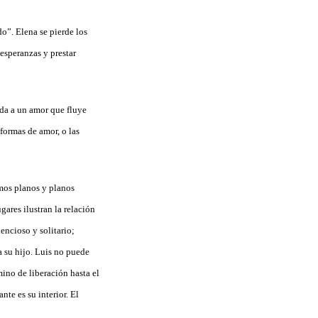
o”. Elena se pierde los
 esperanzas y prestar
ida a un amor que fluye
formas de amor, o las
imos planos y planos
gares ilustran la relación
encioso y solitario;
a su hijo. Luis no puede
mino de liberación hasta el
nte es su interior. El