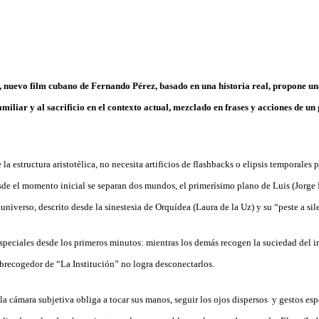
, nuevo film cubano de Fernando Pérez, basado en una historia real, propone un
iliar y al sacrificio en el contexto actual, mezclado en frases y acciones de u
 la estructura aristotélica, no necesita artificios de flashbacks o elipsis temporales 
de el momento inicial se separan dos mundos, el primerísimo plano de Luis (Jorge Pe
 universo, descrito desde la sinestesia de Orquídea (Laura de la Uz) y su “peste a sil
peciales desde los primeros minutos: mientras los demás recogen la suciedad del int
obrecogedor de “La Institución” no logra desconectarlos.
la cámara subjetiva obliga a tocar sus manos, seguir los ojos dispersos y gestos e