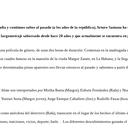
fia y continuos saltos al pasado (a los años de la república), Arturo Santana ha
largometraje saboreado desde hace 20 años y que actualmente se encuentra en 
na película de género, de unas dos horas de duración. Comienza en la madrugada 
 un cuadro famoso en la mansión de la viuda Margot Zarate, en La Habana, y la lleg
e determinadas pistas aparentes nos llevan entonces al pasado y sabremos a partir de
l filme son interpretados por Mirtha Ibarra (Margot), Erdwin Fernández (Rafa) y Niu
o Yeniset Soria (Margot joven), Jorge Enrique Caballero (Joe) y Rodolfo Faxas (box
como anécdota del detective (Rafa), transcurre en el lugar de los hechos el último 
res, traiciones, vicios, deporte, baile… Los diferentes descubrimientos guiarán el r