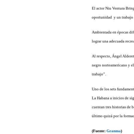
El actor Niu Ventura Bring
oportunidad y un trabajo 
Ambientada en épocas difer
lograr una adecuada recrea
Al respecto, Ángel Alderet
negro norteamericano y el
trabajo”.
Uno de los sets fundament
La Habana a inicios de si
cuentan tres historias de 
último quizá por la formac
(Fuente:
Granma
)