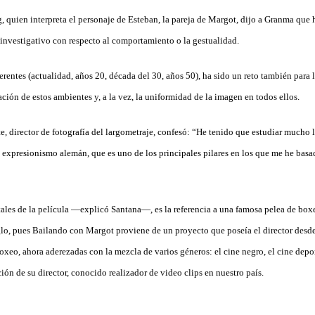
, quien interpreta el personaje de Esteban, la pareja de Margot, dijo a Granma que 
investigativo con respecto al comportamiento o la gestualidad.
entes (actualidad, años 20, década del 30, años 50), ha sido un reto también para la
ción de estos ambientes y, a la vez, la uniformidad de la imagen en todos ellos.
e, director de fotografía del largometraje, confesó: “He tenido que estudiar mucho la
 expresionismo alemán, que es uno de los principales pilares en los que me he basa
ales de la película —explicó Santana—, es la referencia a una famosa pelea de boxe
glo, pues Bailando con Margot proviene de un proyecto que poseía el director desde
boxeo, ahora aderezadas con la mezcla de varios géneros: el cine negro, el cine depor
ión de su director, conocido realizador de video clips en nuestro país.