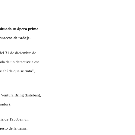
 situado su ópera prima
proceso de rodaje.
del 31 de diciembre de
ada de un detective a ese
 ahí de qué se trata”,
 Ventura Bring (Esteban),
eador).
día de 1958, en un
esto de la trama.