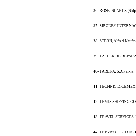
36- ROSE ISLANDS (Shipl
37- SIBONEY INTERNACION
38- STERN, Alfred Kaufma
39- TALLER DE REPARACI
40- TARENA, S.A. (a.k.
41- TECHNIC DIGEMEX COR
42- TEMIS SHIPPING CO.
43- TRAVEL SERVICES, IN
44- TREVISO TRADING CO