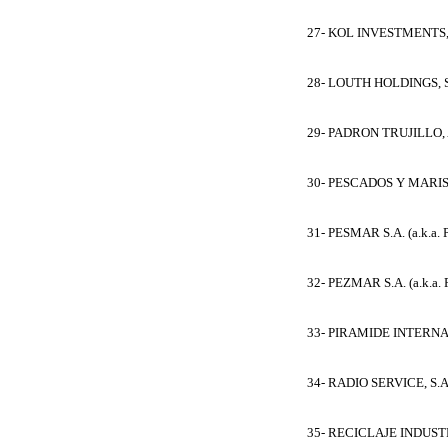
27- KOL INVESTMENTS, IN
28- LOUTH HOLDINGS, S
29- PADRON TRUJILLO, A
30- PESCADOS Y MARISCO
31- PESMAR S.A. (a.k.a
32- PEZMAR S.A. (a.k.a
33- PIRAMIDE INTERNA
34- RADIO SERVICE, S.A
35- RECICLAJE INDUSTR