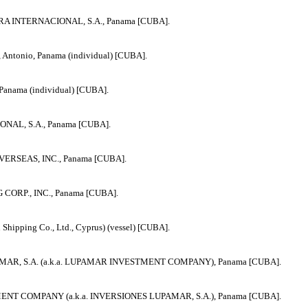
A INTERNACIONAL, S.A., Panama [CUBA].
ntonio, Panama (individual) [CUBA].
Panama (individual) [CUBA].
NAL, S.A., Panama [CUBA].
ERSEAS, INC., Panama [CUBA].
CORP., INC., Panama [CUBA].
hipping Co., Ltd., Cyprus) (vessel) [CUBA].
MAR, S.A. (a.k.a. LUPAMAR INVESTMENT COMPANY), Panama [CUBA].
NT COMPANY (a.k.a. INVERSIONES LUPAMAR, S.A.), Panama [CUBA].