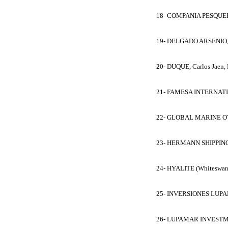
18- COMPANIA PESQUER
19- DELGADO ARSENIO, A
20- DUQUE, Carlos Jaen, 
21- FAMESA INTERNATIO
22- GLOBAL MARINE OV
23- HERMANN SHIPPING 
24- HYALITE (Whiteswan S
25- INVERSIONES LUPA
26- LUPAMAR INVESTME