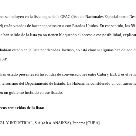
e se incluyen en la lista negra de la OFAC (lista de Nacionales Especialmente De
) están vetados de hacer negocios en o con Estados Unidos. En ese sentido, los 59 
e han salido de la lista ya no tienen bloqueado el acceso a esa posibilidad, explica
abían estado en la lista por décadas. Incluso, no está claro si algunas han dejado 
a AP.
han estado presentes en las rondas de conversaciones entre Cuba y EEUU es el retiro 
l terrorismo del Departamento de Estado. La Habana ha considerado un contrasent
on un gobierno incluido en ese listado.
cos removidos de la lista:
 Y INDUSTRIAL, S.A. (a.k.a. ANAINSA), Panama [CUBA].