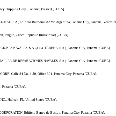
ey Shipping Corp., Panama) (vessel) [CUBA].
AL, S.A., Edificio Balmoral, 82 Via Argentina, Panama City, Panama; Venezue
n, Prague, Czech Republic (individual) [CUBA].
ONES NAVALES, S.A. (a.k.a. TARENA, S.A.), Panama City, Panama [CUBA].
a. TALLER DE REPARACIONES NAVALES, S.A.), Panama City, Panama [CUBA].
P., Calle 34 No. 4-50, Office 301, Panama City, Panama [CUBA].
, Panama [CUBA].
C., Hialeah, FL, United States [CUBA].
RPORATION, Edificio Banco de Boston, Panama City, Panama [CUBA].