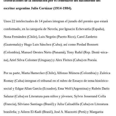
celebraciones de la institución por el centenario del nacimiento del
escritor argentino Julio Cortázar (1914-1984).
Unos 22 intelectuales de 14 países integran el jurado del premio que estará
conformado, en la categoría de Novela, por Ignacio Echevarría (España),
Nona Fernández (Chile), Luis Negrón (Puerto Rico), Carol Zardetto
(Guatemala) y Hugo Luis Sánchez (Cuba); así como Piedad Bonnett
(Colombia), Manuel Orestes Nieto (Panamá), Tony Raful (Rep. Domi¬nica-
na), Ariel Silva Colomer (Uruguay) y Alex Fleites (Cuba) en Poesía.
Por su parte, Marta Harnecker (Chile), Alfonso Múnera (Colombia) y Zuleica
Romay (Cuba) integran el tribunal en el rubro de Ensayo de tema histórico-
social y Edgar Allan García (Ecuador), Ema Wolf (Argentina) y Rubén Darío
Salazar (Cuba) en Literatura para niños y jóvenes; Sylvie Josserand Colla
(Francia), Silviano Santiago (Brasil) y Julia Calzadilla (Cuba) en Literatura
brasileña; y Aileen El-Kadi (Brasil), José A. Mazzotti (Perú) y Margarita