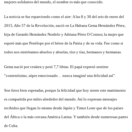
mujeres solidarios del mundo, el nombre es más que conocido.
La noticia se fue esparciendo como el aire: A las 8 y 30 del seis de enero del
2015, Año 57 de la Revolución, nació en La Habana Gema Hernández Pérez,
hija de Gerardo Hernández Nordelo y Adriana Pérez O Connor, la mujer que
esperó más que Penélope por el héroe de la Patria y de su vida. Fue como si
todos nos sintiéramos abuelos y abuelas, tíos y tías, hermanos y hermanas.
Gema nació por cesárea y pesó 7,7 libras. El papá expresó sentirse
“contentísimo, súper emocionado… nunca imaginé una felicidad así”.
Son fotos bien esperadas, porque la felicidad que hoy siente este matrimonio
es compartida por miles alrededor del mundo. Así lo expresan mensajes
recibidos que llegan lo mismo desde Japón y Timor Leste que de los países
del África o la más cercana América Latina. Y también desde numerosas partes
de Cuba.