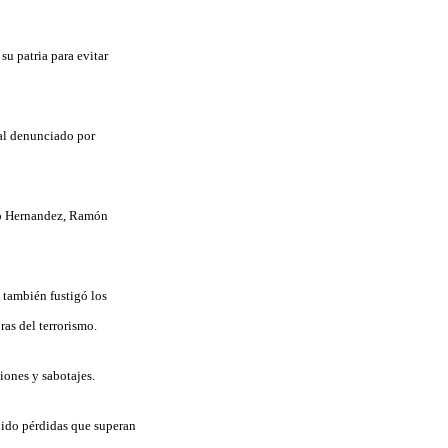
su patria para evitar
ial denunciado por
do Hernandez, Ramón
 también fustigó los
ras del terrorismo.
iones y sabotajes.
nido pérdidas que superan