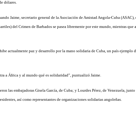
de dólares.
ernando Jaime, secretario general de la Asociación de Amistad Angola-Cuba (ASAC)
Carriles) del Crimen de Barbados se pasea libremente por este mundo, mientras que a
ibe actualmente paz y desarrollo por la mano solidaria de Cuba, un país ejemplo 
a a África y al mundo qué es solidaridad”, puntualizó Jaime.
vieron las embajadoras Gisela García, de Cuba; y Lourdes Pérez, de Venezuela, junto
esidentes, así como representantes de organizaciones solidarias angoleñas.