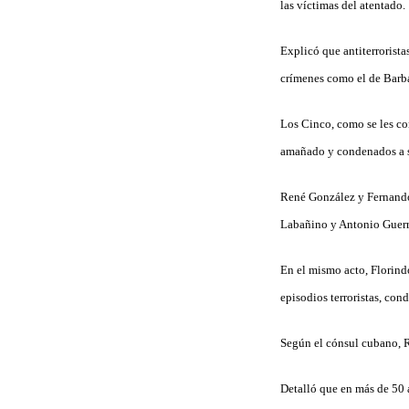
las víctimas del atentado.
Explicó que antiterrorista
crímenes como el de Barb
Los Cinco, como se les co
amañado y condenados a se
René González y Fernando
Labañino y Antonio Guerre
En el mismo acto, Florindo
episodios terroristas, con
Según el cónsul cubano, R
Detalló que en más de 50 