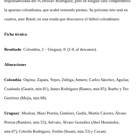
responsabilidad del «Cebolla» Rodríguez, pero en ningún caso comprometió
la apuesta colombiana, que acabó teniendo premio. Su próximo reto será en
cuartos, ante Brasil, en una ronda que desconoce el fútbol colombiano.
Ficha técnica
Resultado
: Colombia, 2 – Uruguay, 0. (1-0, al descanso).
Alineaciones
Colombia
: Ospina; Zapata, Yepes, Zúñiga, Armero; Carlos Sánchez, Aguilar,
Cuadrado (Guarín, min.81), James Rodríguez (Ramos, min.85); Ibarbo y Teo
Gutiérrez (Mejía, min.68).
Uruguay
: Muslera; Maxi Pereira, Giménez, Godín, Martín Cáceres, Álvaro
Pereira (Ramírez, min.53); Arévalo, Álvaro González (Abel Hernández,
min.67), Cebolla Rodríguez; Forlán (Stuani, min.53) y Cavani.