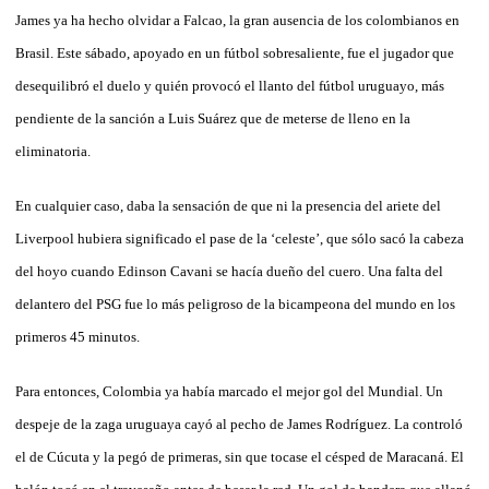
James ya ha hecho olvidar a Falcao, la gran ausencia de los colombianos en
Brasil. Este sábado, apoyado en un fútbol sobresaliente, fue el jugador que
desequilibró el duelo y quién provocó el llanto del fútbol uruguayo, más
pendiente de la sanción a Luis Suárez que de meterse de lleno en la
eliminatoria.
En cualquier caso, daba la sensación de que ni la presencia del ariete del
Liverpool hubiera significado el pase de la ‘celeste’, que sólo sacó la cabeza
del hoyo cuando Edinson Cavani se hacía dueño del cuero. Una falta del
delantero del PSG fue lo más peligroso de la bicampeona del mundo en los
primeros 45 minutos.
Para entonces, Colombia ya había marcado el mejor gol del Mundial. Un
despeje de la zaga uruguaya cayó al pecho de James Rodríguez. La controló
el de Cúcuta y la pegó de primeras, sin que tocase el césped de Maracaná. El