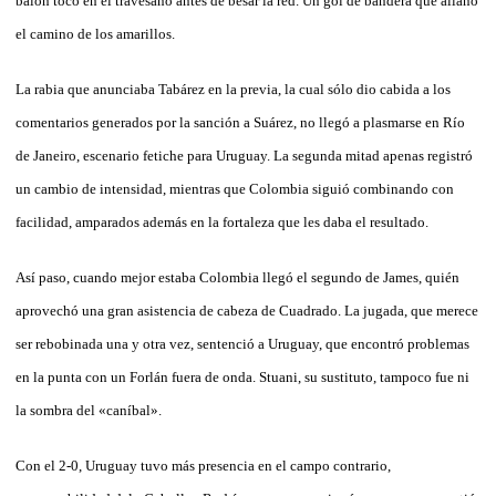
balón tocó en el travesaño antes de besar la red. Un gol de bandera que allanó
el camino de los amarillos.
La rabia que anunciaba Tabárez en la previa, la cual sólo dio cabida a los
comentarios generados por la sanción a Suárez, no llegó a plasmarse en Río
de Janeiro, escenario fetiche para Uruguay. La segunda mitad apenas registró
un cambio de intensidad, mientras que Colombia siguió combinando con
facilidad, amparados además en la fortaleza que les daba el resultado.
Así paso, cuando mejor estaba Colombia llegó el segundo de James, quién
aprovechó una gran asistencia de cabeza de Cuadrado. La jugada, que merece
ser rebobinada una y otra vez, sentenció a Uruguay, que encontró problemas
en la punta con un Forlán fuera de onda. Stuani, su sustituto, tampoco fue ni
la sombra del «caníbal».
Con el 2-0, Uruguay tuvo más presencia en el campo contrario,