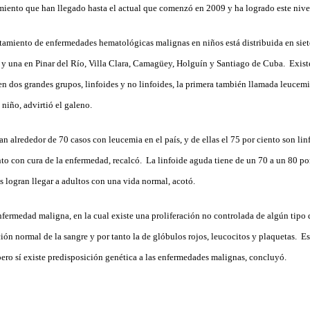
iento que han llegado hasta el actual que comenzó en 2009 y ha logrado este nive
atamiento de enfermedades hematológicas malignas en niños está distribuida en siete
 y una en Pinar del Río, Villa Clara, Camagüey, Holguín y San­tiago de Cuba. Exist
n dos grandes grupos, linfoides y no linfoides, la primera también llamada leucemia
 niño, advirtió el galeno.
 alrededor de 70 casos con leucemia en el país, y de ellas el 75 por ciento son linf
to con cura de la enfermedad, recalcó. La linfoide aguda tiene de un 70 a un 80 po
s logran llegar a adultos con una vida normal, acotó.
nfermedad maligna, en la cual existe una proliferación no controlada de algún tipo 
ión normal de la sangre y por tanto la de glóbulos rojos, leucocitos y plaquetas. 
pero sí existe predisposición genética a las enfermedades malignas, concluyó.