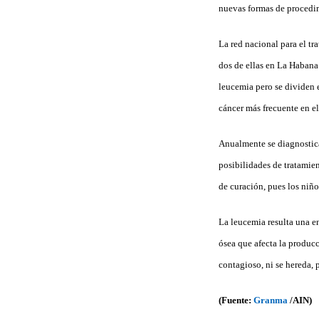
nuevas formas de procedim
La red nacional para el tr
dos de ellas en La Habana
leucemia pero se dividen e
cáncer más frecuente en el
Anualmente se diagnostican
posibilidades de tratamien
de curación, pues los niño
La leucemia resulta una e
ósea que afecta la producc
contagioso, ni se hereda, 
(Fuente:
Granma
/AIN)