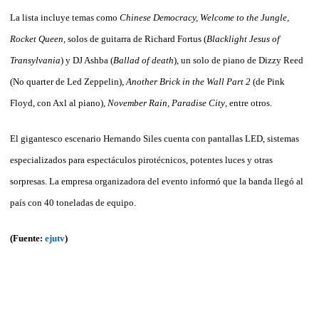
La lista incluye temas como
Chinese Democracy, Welcome to the Jungle,
Rocket Queen,
solos de guitarra de Richard Fortus (
Blacklight Jesus of
Transylvania
) y DJ Ashba (
Ballad of death
), un solo de piano de Dizzy Reed
(No quarter de Led Zeppelin),
Another Brick in the Wall Part 2
(de Pink
Floyd, con Axl al piano),
November Rain, Paradise City
, entre otros.
El gigantesco escenario Hernando Siles cuenta con pantallas LED, sistemas
especializados para espectáculos pirotécnicos, potentes luces y otras
sorpresas. La empresa organizadora del evento informó que la banda llegó al
país con 40 toneladas de equipo.
(Fuente:
ejutv
)