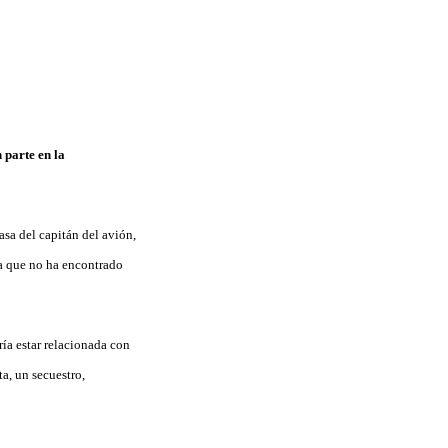
 parte en la
sa del capitán del avión,
na que no ha encontrado
ría estar relacionada con
ta, un secuestro,