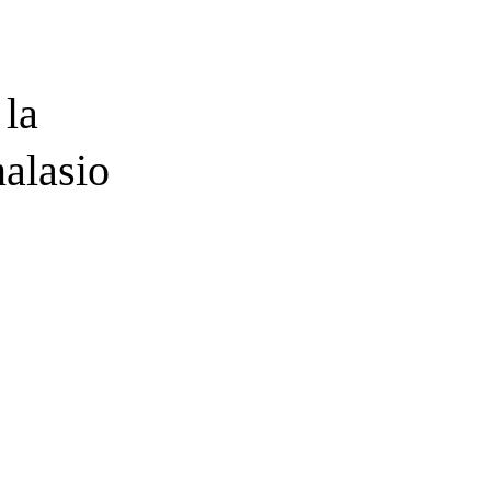
 la
malasio