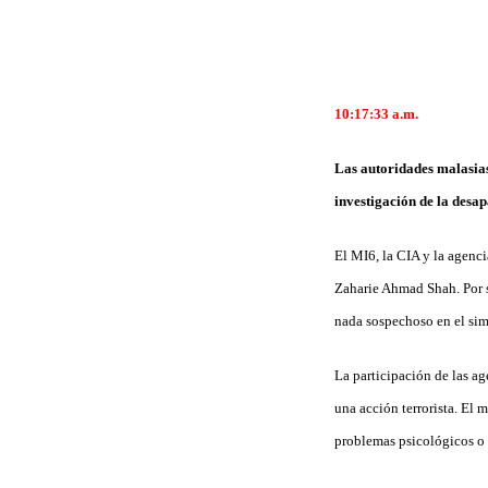
10:17:33
a.m.
Las autoridades malasias
investigación de la desa
El MI6, la CIA y la agenc
Zaharie Ahmad Shah. Por s
nada sospechoso en el sim
La participación de las ag
una acción terrorista. El 
problemas psicológicos o 