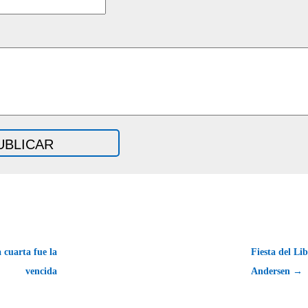
 cuarta fue la
Fiesta del Li
vencida
Andersen →