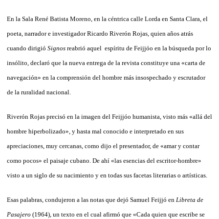
En la Sala René Batista Moreno, en la céntrica calle Lorda en Santa Clara, el
poeta, narrador e investigador Ricardo Riverón Rojas, quien años atrás
cuando dirigió
Signos
reabrió aquel espíritu de Feijjóo en la búsqueda por lo
insólito, declaró que la nueva entrega de la revista constituye una «carta de
navegación» en la comprensión del hombre más insospechado y escrutador
de la ruralidad nacional.
Riverón Rojas precisó en la imagen del Feijjóo humanista, visto más «allá del
hombre hiperbolizado», y hasta mal conocido e interpretado en sus
apreciaciones, muy cercanas, como dijo el presentador, de «amar y contar
como pocos» el paisaje cubano. De ahí «las esencias del escritor-hombre»
visto a un siglo de su nacimiento y en todas sus facetas literarias o artísticas.
Esas palabras, condujeron a las notas que dejó Samuel Feijjó en
Libreta de
Pasajero
(1964), un texto en el cual afirmó que «Cada quien que escribe se