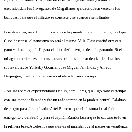
encomienda a los Navegantes de Magallanes, quienes deben vencer a los
boricuas, para que el milagro se concrete y se avance a semifinales.
Pero desde ya, suceda lo que suceda en la jornada de este miércoles, en el que
Cuba descansa, el panorama no será el mismo. Villa Clara enseñó otra cara,
ganó y al menos, si le llegara el adiós definitivo, se despide ganando. Si el
milagro ocurriera, esperemos que acaben de saldar su deuda ofensiva, los
sobrevalorados Yuliesky Gourriel, José Miguel Fernández y Alfredo
Despaigne, que bien poco han aportado a la causa naranja.
Aplausos para el experimentado Odelín, para Flores, que jugó todo el tiempo
con una mano inflamada y fue un todo terreno en la pradera central. Palabras
de elogio para el remolcador Ariel Borrero, que aún lesionado salió de
emergente y colaboró, y para el capitán Ramón Lunar que lo capturó todo en
la primera base. A todos los que sienten el naranja, que al menos en vergüenza