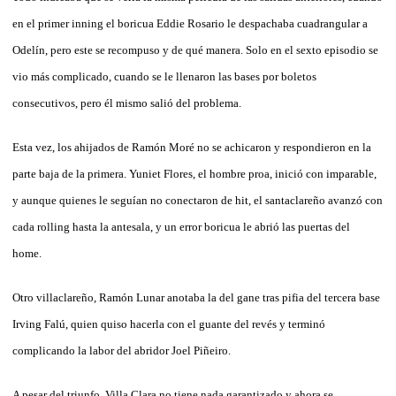
en el primer inning el boricua Eddie Rosario le despachaba cuadrangular a
Odelín, pero este se recompuso y de qué manera. Solo en el sexto episodio se
vio más complicado, cuando se le llenaron las bases por boletos
consecutivos, pero él mismo salió del problema.
Esta vez, los ahijados de Ramón Moré no se achicaron y respondieron en la
parte baja de la primera. Yuniet Flores, el hombre proa, inició con imparable,
y aunque quienes le seguían no conectaron de hit, el santaclareño avanzó con
cada rolling hasta la antesala, y un error boricua le abrió las puertas del
home.
Otro villaclareño, Ramón Lunar anotaba la del gane tras pifia del tercera base
Irving Falú, quien quiso hacerla con el guante del revés y terminó
complicando la labor del abridor Joel Piñeiro.
A pesar del triunfo, Villa Clara no tiene nada garantizado y ahora se