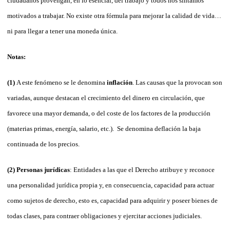
ciudadanos provengan, en lo esencial, del trabajo y todos nos sintamos
motivados a trabajar. No existe otra fórmula para mejorar la calidad de vida…
ni para llegar a tener una moneda única.
Notas:
(1)
A este fenómeno se le denomina
inflación
. Las causas que la provocan son
variadas, aunque des­tacan el crecimiento del dinero en circulación, que
favorece una ma­yor demanda, o del coste de los factores de la producción
(materias primas, energía, salario, etc.). Se denomina deflación la baja
continuada de los precios.
(2) Personas jurídicas
: Entidades a las que el Derecho atribuye y reconoce
una personalidad jurídica propia y, en consecuencia, capacidad para actuar
como sujetos de derecho, esto es, capacidad para adquirir y poseer bienes de
todas clases, para contraer obligaciones y ejercitar acciones judiciales.