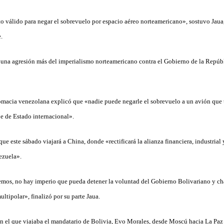
válido para negar el sobrevuelo por espacio aéreo norteamericano», sostuvo Jaua,
.
na agresión más del imperialismo norteamericano contra el Gobierno de la Repúbl
lomacia venezolana explicó que «nadie puede negarle el sobrevuelo a un avión que 
je de Estado internacional».
 este sábado viajará a China, donde «rectificará la alianza financiera, industrial 
ezuela».
remos, no hay imperio que pueda detener la voluntad del Gobierno Bolivariano y ch
tipolar», finalizó por su parte Jaua.
en el que viajaba el mandatario de Bolivia, Evo Morales, desde Moscú hacia La Paz t