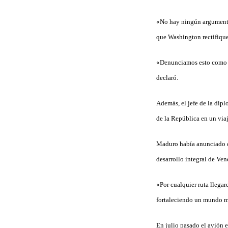
«No hay ningún argumento 
que Washington rectifique
«Denunciamos esto como u
declaró.
Además, el jefe de la dip
de la República en un via
Maduro había anunciado que
desarrollo integral de Ven
«Por cualquier ruta llega
fortaleciendo un mundo mul
En julio pasado el avión 