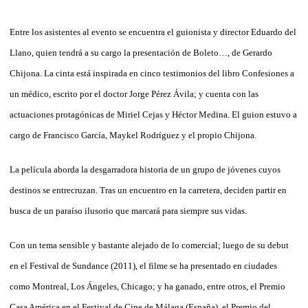
Entre los asistentes al evento se encuentra el guionista y director Eduardo del
Llano, quien tendrá a su cargo la presentación de Boleto…, de Gerardo
Chijona. La cinta está inspirada en cinco testimonios del libro Confesiones a
un médico, escrito por el doctor Jorge Pérez Ávila; y cuenta con las
actuaciones protagónicas de Miriel Cejas y Héctor Medina. El guion estuvo a
cargo de Francisco García, Maykel Rodríguez y el propio Chijona.
La película aborda la desgarradora historia de un grupo de jóvenes cuyos
destinos se entrecruzan. Tras un encuentro en la carretera, deciden partir en
busca de un paraíso ilusorio que marcará para siempre sus vidas.
Con un tema sensible y bastante alejado de lo comercial; luego de su debut
en el Festival de Sundance (2011), el filme se ha presentado en ciudades
como Montreal, Los Ángeles, Chicago; y ha ganado, entre otros, el Premio
Casa América en el Festival de Cine de Málaga (España), el Premio del