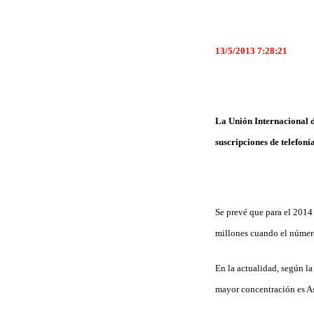
13/5/2013 7:28:21
La Unión Internacional d
suscripciones de telefon
Se prevé que para el 2014
millones cuando el número
En la actualidad, según l
mayor concentración es As