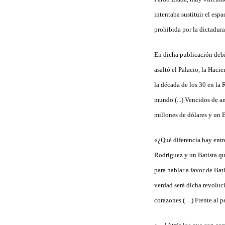
intentaba sustituir el esp
prohibida por la dictadura
En dicha publicación debí
asaltó el Palacio, la Haci
la década de los 30 en la
mundo (...) Vencidos de a
millones de dólares y un B
«¿Qué diferencia hay entre
Rodríguez y un Batista que
para hablar a favor de Bat
verdad será dicha revoluci
corazones (…) Frente al p