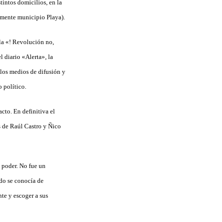
intos domicilios, en la
lmente municipio Playa).
ula «! Revolución no,
 diario «Alerta», la
 los medios de difusión y
 político.
to. En definitiva el
s de Raúl Castro y Ñico
y poder. No fue un
ado se conocía de
te y escoger a sus