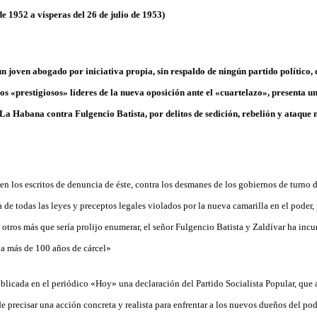
e 1952 a vísperas del 26 de julio de 1953)
 joven abogado por iniciativa propia, sin respaldo de ningún partido político, e
los «prestigiosos» líderes de la nueva oposición ante el «cuartelazo», presenta u
La Habana contra Fulgencio Batista, por delitos de sedición, rebelión y ataque 
en los escritos de denuncia de éste, contra los desmanes de los gobiernos de turno d
de todas las leyes y preceptos legales violados por la nueva camarilla en el pod
y otros más que sería prolijo enumerar, el señor Fulgencio Batista y Zaldívar ha incu
 a más de 100 años de cárcel»
blicada en el periódico «Hoy» una declaración del Partido Socialista Popular, que
e precisar una acción concreta y realista para enfrentar a los nuevos dueños del pod