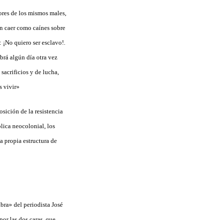
ores de los mismos males,
an caer como caínes sobre
: ¡No quiero ser esclavo!.
abrá algún día otra vez
 sacrificios y de lucha,
s vivir»
sición de la resistencia
blica neocolonial, los
a propia estructura de
bra» del periodista José
or las dos caras, que