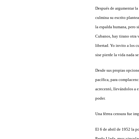
Después de argumentar la 
culmina su escrito plantea
la espalda humana, pero si
Cubanos, hay tirano otra v
libertad. Yo invito a los c
sise pierde la vida nada se
Desde sus propias opcione
pacífica, para complacenci
acrecentó, llevándolos a e
poder.
Una férrea censura fue imp
El 6 de abril de 1952 la p
Pardo Llada, muy vinculad