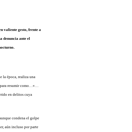
n valiente gesto, frente a
na denuncia ante el
nocturno.
e la época, realiza una
er, para resumir como…«…
rrido en delitos cuya
 aunque condena el golpe
er, aún incluso por parte