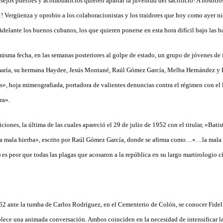
ejos pueriles y acomodaticios quieren apartar la juventud del sacrificio! A nosotro
 Vergüenza y oprobio a los colaboracionistas y los traidores que hoy como ayer nieg
Adelante los buenos cubanos, los que quieren ponerse en esta hora difícil bajo las ba
sma fecha, en las semanas posteriores al golpe de estado, un grupo de jóvenes de 
maría, su hermana Haydee, Jesús Montané, Raúl Gómez García, Melba Hernández y El
», hoja mimeografiada, portadora de valientes denuncias contra el régimen con el 
ra».
iciones, la última de las cuales apareció el 29 de julio de 1952 con el titular, «Bati
La mala hierba», escrito por Raúl Gómez García, donde se afirma como…«…la mala h
) es peor que todas las plagas que acosaron a la república en su largo martirologio c
2 ante la tumba de Carlos Rodríguez, en el Cementerio de Colón, se conocer Fidel
blece una animada conversación. Ambos coinciden en la necesidad de intensificar 