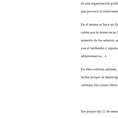
de una organización polít
que provocó el relativamen
En el mismo se hace un ll
cañón por la democracia, l
aumento de los salarios, 
con el latifundio y repart
administrativa…»
En ellos exhorta, además, 
luchar porque se mantenga
celebren elecciones libre
Ese propio día 11 de marz