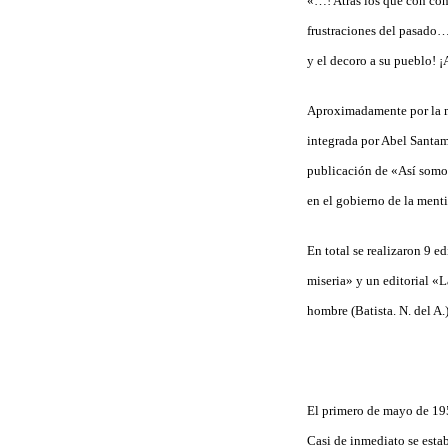
«…! Atrás los que con cons
frustraciones del pasado…!
y el decoro a su pueblo! ¡
Aproximadamente por la mi
integrada por Abel Santa
publicación de «Así somos
en el gobierno de la menti
En total se realizaron 9 ed
miseria» y un editorial «
hombre (Batista. N. del A.
El primero de mayo de 195
Casi de inmediato se esta