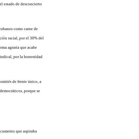
el estado de desconcierto
s cubanos como carne de
ción racial, por el 30% del
orma agraria que acabe
sindical, por la honestidad
comités de frente único, a
 democráticos, porque se
documento que aspiraba