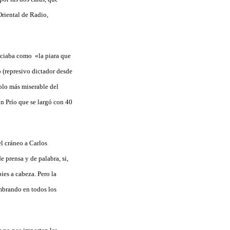
Oriental de Radio,
nciaba como «la piara que
o (represivo dictador desde
blo más miserable del
n Prío que se largó con 40
el cráneo a Carlos
e prensa y de palabra, si,
ies a cabeza. Pero la
embrando en todos los