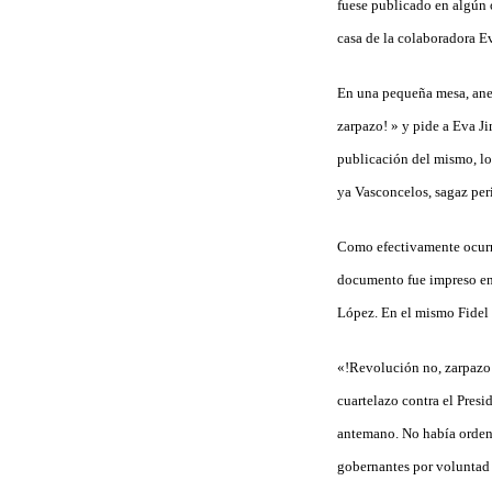
fuese publicado en algún 
casa de la colaboradora E
En una pequeña mesa, anexa
zarpazo! » y pide a Eva J
publicación del mismo, lo 
ya Vasconcelos, sagaz per
Como efectivamente ocurri
documento fue impreso en 
López. En el mismo Fidel
«!Revolución no, zarpazo!.
cuartelazo contra el Presi
antemano. No había orden,
gobernantes por voluntad 