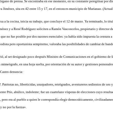
órgano de prensa. Se encontraba en ese momento, en su constante peregrinar por dist
va Jiménez, sita en 42 entre 15 y 17, en el entonces municipio de Marianao. (Actua
 a la cocina, inicia su trabajo, que concluye el 12 de marzo. Ya terminado, lo tit
iménez y a René Rodríguez soliciten a Ramón Vasconcelos, propietario y director del
que no fue posible por dos razones esenciales: ya había sido impuesta la censura a
iodista pero oportunista sempiterno, valoraba las posibilidades de cambiar de bando
ó, al ser designado poco después Ministro de Comunicaciones en el gobierno de fac
mimeógrafo, en una hoja suelta, por orientación de su autor y gestiones personale
 Castro denuncia:
 Patriotas no, liberticidas, usurpadores, retrógrados, aventureros sedientos de oro 
dente Prío, abúlico, indolente; fue un cuartelazo vísperas de elecciones cuyo result
 pero era al pueblo a quien le correspondía elegir democráticamente, civilizadamen
y no por la fuerza».