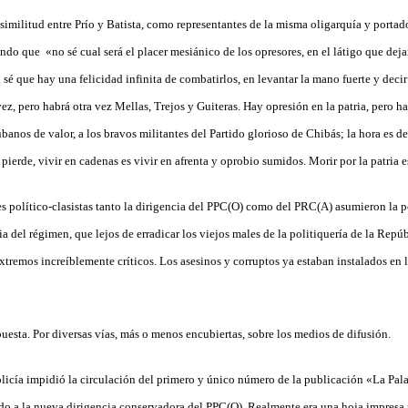
similitud entre Prío y Batista, como representantes de la misma oligarquía y portad
ndo que «no sé cual será el placer mesiánico de los opresores, en el látigo que dej
 sé que hay una felicidad infinita de combatirlos, en levantar la mano fuerte y decir
ez, pero habrá otra vez Mellas, Trejos y Guiteras. Hay opresión en la patria, pero h
ubanos de valor, a los bravos militantes del Partido glorioso de Chibás; la hora es de
 pierde, vivir en cadenas es vivir en afrenta y oprobio sumidos. Morir por la patria e
s político-clasistas tanto la dirigencia del PPC(O) como del PRC(A) asumieron la po
a del régimen, que lejos de erradicar los viejos males de la politiquería de la Repú
xtremos increíblemente críticos. Los asesinos y corruptos ya estaban instalados en l
uesta. Por diversas vías, más o menos encubiertas, sobre los medios de difusión.
olicía impidió la circulación del primero y único número de la publicación «La Pala
o a la nueva dirigencia conservadora del PPC(O). Realmente era una hoja impresa p