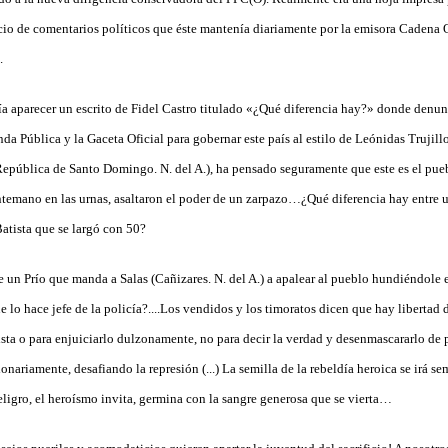
acio de comentarios políticos que éste mantenía diariamente por la emisora Cadena 
.
a aparecer un escrito de Fidel Castro titulado «¿Qué diferencia hay?» donde denu
enda Pública y la Gaceta Oficial para gobernar este país al estilo de Leónidas Trujill
 República de Santo Domingo. N. del A.), ha pensado seguramente que este es el pue
ntemano en las urnas, asaltaron el poder de un zarpazo…¿Qué diferencia hay entre u
atista que se largó con 50?
 un Prío que manda a Salas (Cañizares. N. del A.) a apalear al pueblo hundiéndole 
 lo hace jefe de la policía?....Los vendidos y los timoratos dicen que hay libertad d
ista o para enjuiciarlo dulzonamente, no para decir la verdad y desenmascararlo de p
onariamente, desafiando la represión (...) La semilla de la rebeldía heroica se irá s
eligro, el heroísmo invita, germina con la sangre generosa que se vierta…