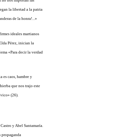
s no nos importan las
an la libertad a la patria
nderas de la honra!...»
firmes ideales martianos
da Pérez, inician la
lema «Para decir la verdad
sta es caos, hambre y
ierba que nos trajo este
ívico» (26).
 Castro y Abel Santamaría.
la propaganda