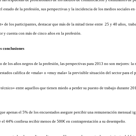
l estado de la profesión, sus perspectivas y la incidencia de los medios sociales en e
t» de los participantes, destacar que más de la mitad tiene entre 25 y 40 años, tra
or y cuenta con más de cinco años en la profesión.
es conclusiones
o de los años negros de la profesión, las perspectivas para 2013 no son mejores: la 
estados califica de «mala» o «muy mala» la previsible situación del sector para el
técnico» entre aquellos que tienen miedo a perder su puesto de trabajo durante 20
que apenas el 5% de los encuestados asegure percibir una remuneración mensual igu
e el 44% confiesa recibir menos de 500€ en contraprestación a su desempeño.