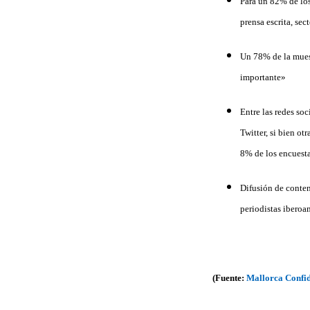
Para un 82% de los
prensa escrita, se
Un 78% de la mues
importante»
Entre las redes so
Twitter, si bien ot
8% de los encuesta
Difusión de conte
periodistas iberoa
(Fuente:
Mallorca Confid