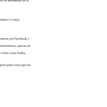
uro en detrimento de la
ortante» o «muy
ntemente por Facebook y
ndentemente, apenas un
l o bien como hobby.
principales usos que los