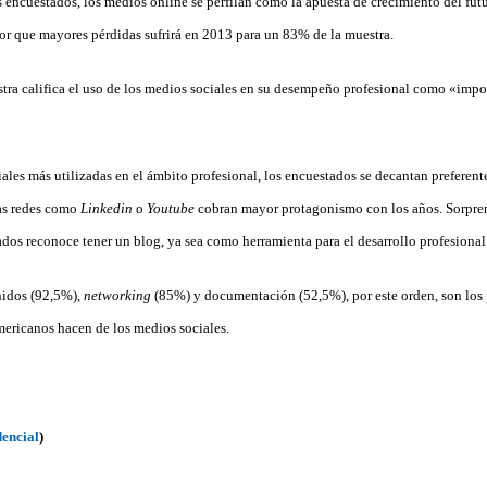
 encuestados, los medios online se perfilan como la apuesta de crecimiento del fut
ctor que mayores pérdidas sufrirá en 2013 para un 83% de la muestra.
tra califica el uso de los medios sociales en su desempeño profesional como «imp
ciales más utilizadas en el ámbito profesional, los encuestados se decantan prefere
ras redes como
Linkedin
o
Youtube
cobran mayor protagonismo con los años. Sorpre
dos reconoce tener un blog, ya sea como herramienta para el desarrollo profesiona
nidos (92,5%),
networking
(85%) y documentación (52,5%), por este orden, son los 
mericanos hacen de los medios sociales.
encial
)