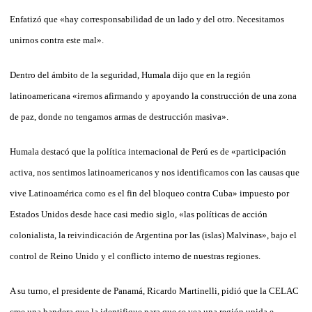
Enfatizó que «hay corresponsabilidad de un lado y del otro. Necesitamos
unirnos contra este mal».
Dentro del ámbito de la seguridad, Humala dijo que en la región
latinoamericana «iremos afirmando y apoyando la construcción de una zona
de paz, donde no tengamos armas de destrucción masiva».
Humala destacó que la política internacional de Perú es de «participación
activa, nos sentimos latinoamericanos y nos identificamos con las causas que
vive Latinoamérica como es el fin del bloqueo contra Cuba» impuesto por
Estados Unidos desde hace casi medio siglo, «las políticas de acción
colonialista, la reivindicación de Argentina por las (islas) Malvinas», bajo el
control de Reino Unido y el conflicto interno de nuestras regiones.
A su turno, el presidente de Panamá, Ricardo Martinelli, pidió que la CELAC
cree una bandera que la identifique para que se vea una región unida e