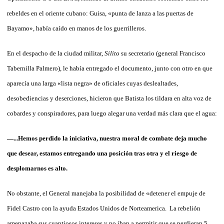
rebeldes en el oriente cubano: Guisa, «punta de lanza a las puertas de
Bayamo», había caído en manos de los guerrilleros.
En el despacho de la ciudad militar,
Silito
su secretario (general Francisco
Tabernilla Palmero), le había entregado el documento, junto con otro en que
aparecía una larga «lista negra» de oficiales cuyas deslealtades,
desobediencias y deserciones, hicieron que Batista los tildara en alta voz de
cobardes y conspiradores, para luego alegar una verdad más clara que el agua:
—...Hemos perdido la iniciativa, nuestra moral de combate deja mucho
que desear, estamos entregando una posición tras otra y el riesgo de
desplomarnos es alto.
No obstante, el General manejaba la posibilidad de «detener el empuje de
Fidel Castro con la ayuda Estados Unidos de Norteamerica. La rebelión
amenazaba sus cuantiosos intereses y no iban a permitir que se perdieran 5,