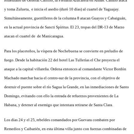
remediano de General Carrillo, la Plenaria Azucarera en Armas. Camilo ataca
y toma Zulueta, e inicia el asedio (duró 10 días) al cuartel de Yaguajay.
Simultáneamente, guerrilleros de la columna 8 atacan Guayos y Cabaiguán,
en la actual provincia de Sancti Spíritus. El 23, tropas del DR-13 de Marzo
atacan el cuartel de de Manicaragua.
Para los placeteños, la víspera de Nochebuena se convierte en preludio de
fuego. Desde la habitación 22 del hotel Las Tullerías el Che proyecta el
ataque a la capital villareña. Ordena entonces al comandante Víctor Bordón
Machado marchar hacia el centro-sur de la provincia, con el objetivo de
destruir el puente sobre el río Sagua la Grande, en las inmediaciones de Santo
Domingo, evitando con ello la entrada de refuerzos provenientes de La
Habana, y detener al enemigo que intentara retirarse de Santa Clara.
Los días 24 y el 25, rebeldes comandados por Guevara combaten por
Remedios y Caibarién, en esta última villa junto con fuerzas combinadas de