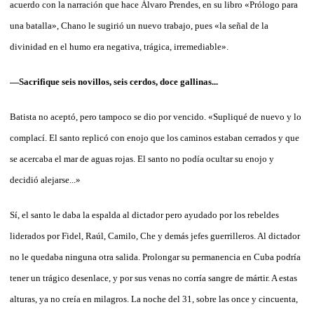
acuerdo con la narración que hace Álvaro Prendes, en su libro «Prólogo para
una batalla», Chano le sugirió un nuevo trabajo, pues «la señal de la
divinidad en el humo era negativa, trágica, irremediable».
—Sacrifique seis novillos, seis cerdos, doce gallinas...
Batista no aceptó, pero tampoco se dio por vencido. «Supliqué de nuevo y lo
complací. El santo replicó con enojo que los caminos estaban cerrados y que
se acercaba el mar de aguas rojas. El santo no podía ocultar su enojo y
decidió alejarse...»
Sí, el santo le daba la espalda al dictador pero ayudado por los rebeldes
liderados por Fidel, Raúl, Camilo, Che y demás jefes guerrilleros. Al dictador
no le quedaba ninguna otra salida. Prolongar su permanencia en Cuba podría
tener un trágico desenlace, y por sus venas no corría sangre de mártir. A estas
alturas, ya no creía en milagros. La noche del 31, sobre las once y cincuenta,