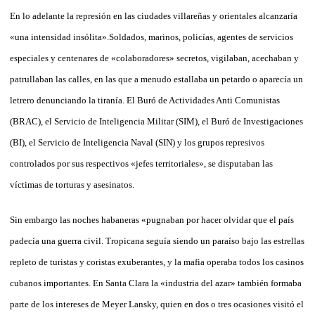
En lo adelante la represión en las ciudades villareñas y orientales alcanzaría
«una intensidad insólita».Soldados, marinos, policías, agentes de servicios
especiales y centenares de «colaboradores» secretos, vigilaban, acechaban y
patrullaban las calles, en las que a menudo estallaba un petardo o aparecía un
letrero denunciando la tiranía. El Buró de Actividades Anti Comunistas
(BRAC), el Servicio de Inteligencia Militar (SIM), el Buró de Investigaciones
(BI), el Servicio de Inteligencia Naval (SIN) y los grupos represivos
controlados por sus respectivos «jefes territoriales», se disputaban las
víctimas de torturas y asesinatos.
Sin embargo las noches habaneras «pugnaban por hacer olvidar que el país
padecía una guerra civil. Tropicana seguía siendo un paraíso bajo las estrellas
repleto de turistas y coristas exuberantes, y la mafia operaba todos los casinos
cubanos importantes. En Santa Clara la «industria del azar» también formaba
parte de los intereses de Meyer Lansky, quien en dos o tres ocasiones visitó el