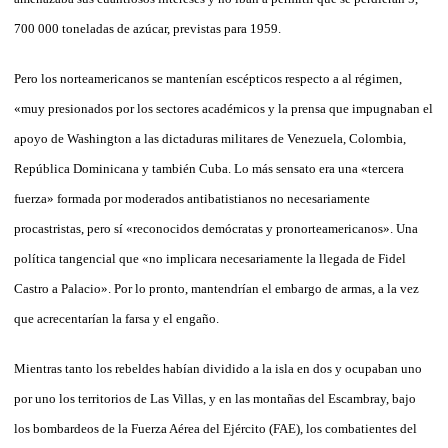
700 000 toneladas de azúcar, previstas para 1959.
Pero los norteamericanos se mantenían escépticos respecto a al régimen,
«muy presionados por los sectores académicos y la prensa que impugnaban el
apoyo de Washington a las dictaduras militares de Venezuela, Colombia,
República Dominicana y también Cuba. Lo más sensato era una «tercera
fuerza» formada por moderados antibatistianos no necesariamente
procastristas, pero sí «reconocidos demócratas y pronorteamericanos». Una
política tangencial que «no implicara necesariamente la llegada de Fidel
Castro a Palacio». Por lo pronto, mantendrían el embargo de armas, a la vez
que acrecentarían la farsa y el engaño.
Mientras tanto los rebeldes habían dividido a la isla en dos y ocupaban uno
por uno los territorios de Las Villas, y en las montañas del Escambray, bajo
los bombardeos de la Fuerza Aérea del Ejército (FAE), los combatientes del