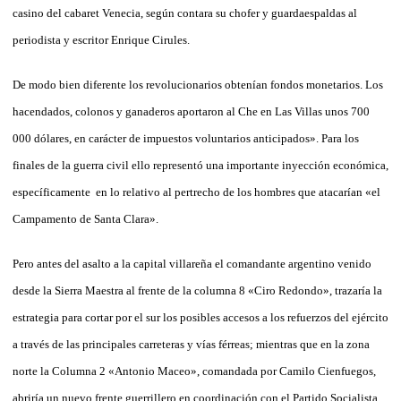
casino del cabaret Venecia, según contara su chofer y guardaespaldas al
periodista y escritor Enrique Cirules.
De modo bien diferente los revolucionarios obtenían fondos monetarios. Los
hacendados, colonos y ganaderos aportaron al Che en Las Villas unos 700
000 dólares, en carácter de impuestos voluntarios anticipados». Para los
finales de la guerra civil ello representó una importante inyección económica,
específicamente en lo relativo al pertrecho de los hombres que atacarían «el
Campamento de Santa Clara».
Pero antes del asalto a la capital villareña el comandante argentino venido
desde la Sierra Maestra al frente de la columna 8 «Ciro Redondo», trazaría la
estrategia para cortar por el sur los posibles accesos a los refuerzos del ejército
a través de las principales carreteras y vías férreas; mientras que en la zona
norte la Columna 2 «Antonio Maceo», comandada por Camilo Cienfuegos,
abriría un nuevo frente guerrillero en coordinación con el Partido Socialista