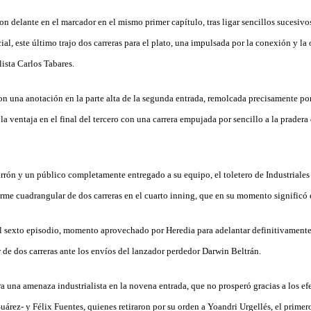
on delante en el marcador en el mismo primer capítulo, tras ligar sencillos sucesiv
al, este último trajo dos carreras para el plato, una impulsada por la conexión y la o
lista Carlos Tabares.
on una anotación en la parte alta de la segunda entrada, remolcada precisamente por
a ventaja en el final del tercero con una carrera empujada por sencillo a la pradera
arrón y un público completamente entregado a su equipo, el toletero de Industriale
orme cuadrangular de dos carreras en el cuarto inning, que en su momento significó 
al sexto episodio, momento aprovechado por Heredia para adelantar definitivamente
 de dos carreras ante los envíos del lanzador perdedor Darwin Beltrán.
 una amenaza industrialista en la novena entrada, que no prosperó gracias a los ef
uárez- y Félix Fuentes, quienes retiraron por su orden a Yoandri Urgellés, el primero