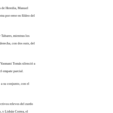
os de Heredia, Manuel
tra por error en fildeo del
 Tabares, mientras los
 derecha, con dos outs, del
s Yasmani Tomás silenció a
el empate parcial.
 a su conjunto, con el
ectivos relevos del zurdo
, y Lisbán Correa, el