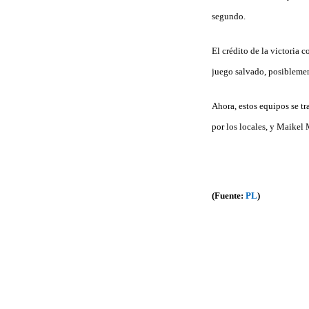
segundo.
El crédito de la victoria 
juego salvado, posiblemen
Ahora, estos equipos se t
por los locales, y Maikel M
(Fuente:
PL
)