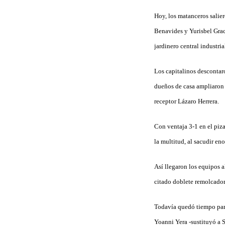
Hoy, los matanceros salier
Benavides y Yurisbel Graci
jardinero central industria
Los capitalinos descontar
dueños de casa ampliaron l
receptor Lázaro Herrera.
Con ventaja 3-1 en el piz
la multitud, al sacudir en
Así llegaron los equipos 
citado doblete remolcador
Todavía quedó tiempo para
Yoanni Yera -sustituyó a S