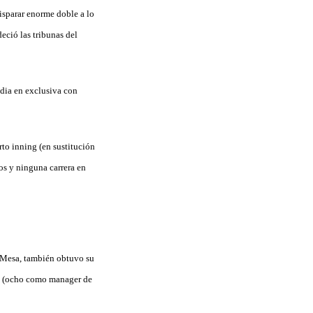
disparar enorme doble a lo
eció las tribunas del
edia en exclusiva con
rto inning (en sustitución
os y ninguna carrera en
r Mesa, también obtuvo su
as (ocho como manager de