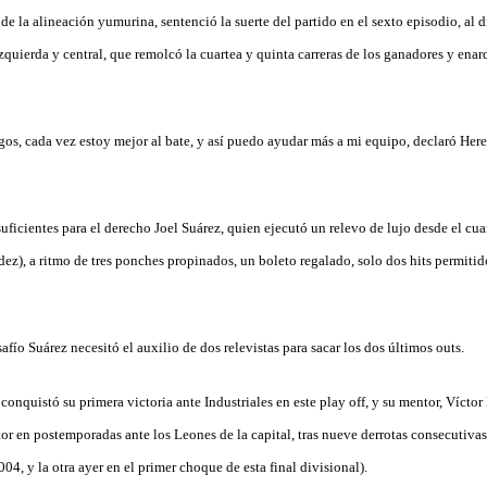
e la alineación yumurina, sentenció la suerte del partido en el sexto episodio, al 
zquierda y central, que remolcó la cuartea y quinta carreras de los ganadores y enard
uegos, cada vez estoy mejor al bate, y así puedo ayudar más a mi equipo, declaró Her
uficientes para el derecho Joel Suárez, quien ejecutó un relevo de lujo desde el cua
ez), a ritmo de tres ponches propinados, un boleto regalado, solo dos hits permitid
afío Suárez necesitó el auxilio de dos relevistas para sacar los dos últimos outs.
onquistó su primera victoria ante Industriales en este play off, y su mentor, Vícto
tor en postemporadas ante los Leones de la capital, tras nueve derrotas consecutiv
04, y la otra ayer en el primer choque de esta final divisional).