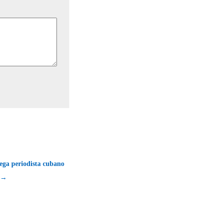
olega periodista cubano
o →