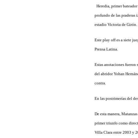
Heredia, primer bateador d
profundo de las praderas i
estadio Victoria de Girón.
Este play off es a siete j
Prensa Latina.
Estas anotaciones fueron s
del abridor Yohan Hernánd
contra.
En las postrimerías del des
De esta manera, Matanzas c
primer triunfo como direc
Villa Clara entre 2003 y 20