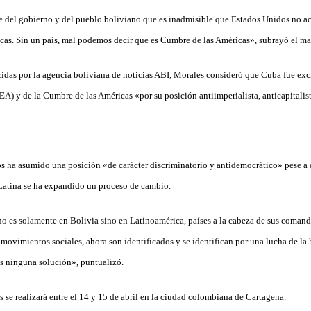
 del gobierno y del pueblo boliviano que es inadmisible que Estados Unidos no ac
cas. Sin un país, mal podemos decir que es Cumbre de las Américas», subrayó el ma
idas por la agencia boliviana de noticias ABI, Morales consideró que Cuba fue exc
A) y de la Cumbre de las Américas «por su posición antiimperialista, anticapitalist
os ha asumido una posición «de carácter discriminatorio y antidemocrático» pese a 
Latina se ha expandido un proceso de cambio.
o es solamente en Bolivia sino en Latinoamérica, países a la cabeza de sus comanda
s movimientos sociales, ahora son identificados y se identifican por una lucha de 
es ninguna solución», puntualizó.
se realizará entre el 14 y 15 de abril en la ciudad colombiana de Cartagena.