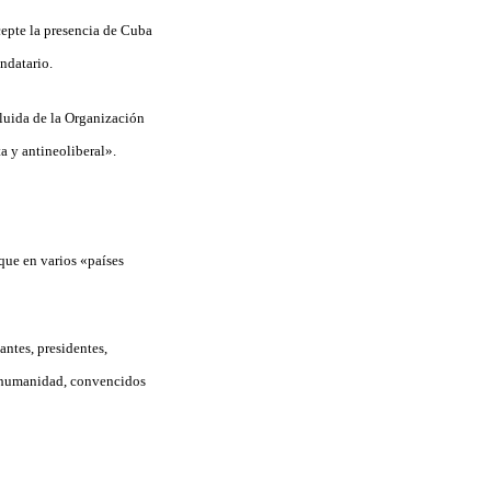
epte la presencia de Cuba
ndatario.
luida de la Organización
a y antineoliberal».
que en varios «países
ntes, presidentes,
la humanidad, convencidos