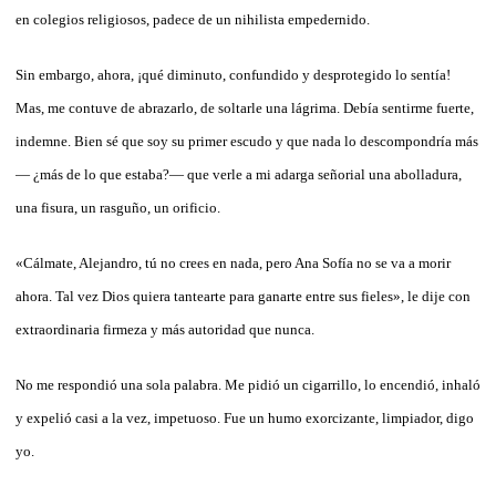
en colegios religiosos, padece de un nihilista empedernido.
Sin embargo, ahora, ¡qué diminuto, confundido y desprotegido lo sentía!
Mas, me contuve de abrazarlo, de soltarle una lágrima. Debía sentirme fuerte,
indemne. Bien sé que soy su primer escudo y que nada lo descompondría más
— ¿más de lo que estaba?— que verle a mi adarga señorial una abolladura,
una fisura, un rasguño, un orificio.
«Cálmate, Alejandro, tú no crees en nada, pero Ana Sofía no se va a morir
ahora. Tal vez Dios quiera tantearte para ganarte entre sus fieles», le dije con
extraordinaria firmeza y más autoridad que nunca.
No me respondió una sola palabra. Me pidió un cigarrillo, lo encendió, inhaló
y expelió casi a la vez, impetuoso. Fue un humo exorcizante, limpiador, digo
yo.