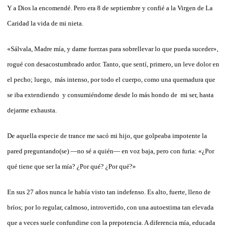
Y a Dios la encomendé. Pero era 8 de septiembre y confié a la Virgen de La
Caridad la vida de mi nieta.
«Sálvala, Madre mía, y dame fuerzas para sobrellevar lo que pueda suceder»,
rogué con desacostumbrado ardor. Tanto, que sentí, primero, un leve dolor en
el pecho; luego, más intenso, por todo el cuerpo, como una quemadura que
se iba extendiendo y consumiéndome desde lo más hondo de mi ser, hasta
dejarme exhausta.
De aquella especie de trance me sacó mi hijo, que golpeaba impotente la
pared preguntando(se) —no sé a quién— en voz baja, pero con furia: «¿Por
qué tiene que ser la mía? ¿Por qué? ¿Por qué?»
En sus 27 años nunca le había visto tan indefenso. Es alto, fuerte, lleno de
bríos; por lo regular, calmoso, introvertido, con una autoestima tan elevada
que a veces suele confundirse con la prepotencia. A diferencia mía, educada