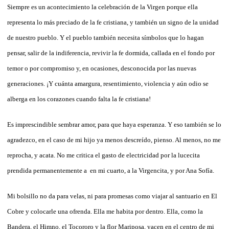
Siempre es un acontecimiento la celebración de la Virgen porque ella
representa lo más preciado de la fe cristiana, y también un signo de la unidad
de nuestro pueblo. Y el pueblo también necesita símbolos que lo hagan
pensar, salir de la indiferencia, revivir la fe dormida, callada en el fondo por
temor o por compromiso y, en ocasiones, desconocida por las nuevas
generaciones. ¡Y cuánta amargura, resentimiento, violencia y aún odio se
alberga en los corazones cuando falta la fe cristiana!
Es imprescindible sembrar amor, para que haya esperanza. Y eso también se lo
agradezco, en el caso de mi hijo ya menos descreído, pienso. Al menos, no me
reprocha, y acata. No me critica el gasto de electricidad por la lucecita
prendida permanentemente a en mi cuarto, a la Virgencita, y por Ana Sofía.
Mi bolsillo no da para velas, ni para promesas como viajar al santuario en El
Cobre y colocarle una ofrenda. Ella me habita por dentro. Ella, como la
Bandera, el Himno, el Tocororo y la flor Mariposa, yacen en el centro de mi