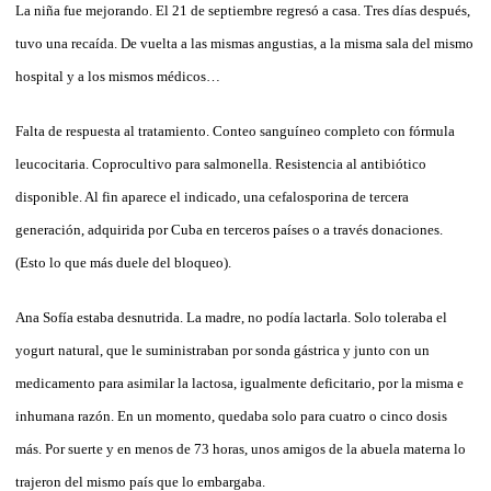
La niña fue mejorando. El 21 de septiembre regresó a casa. Tres días después,
tuvo una recaída. De vuelta a las mismas angustias, a la misma sala del mismo
hospital y a los mismos médicos…
Falta de respuesta al tratamiento. Conteo sanguíneo completo con fórmula
leucocitaria. Coprocultivo para salmonella. Resistencia al antibiótico
disponible. Al fin aparece el indicado, una cefalosporina de tercera
generación, adquirida por Cuba en terceros países o a través donaciones.
(Esto lo que más duele del bloqueo).
Ana Sofía estaba desnutrida. La madre, no podía lactarla. Solo toleraba el
yogurt natural, que le suministraban por sonda gástrica y junto con un
medicamento para asimilar la lactosa, igualmente deficitario, por la misma e
inhumana razón. En un momento, quedaba solo para cuatro o cinco dosis
más. Por suerte y en menos de 73 horas, unos amigos de la abuela materna lo
trajeron del mismo país que lo embargaba.