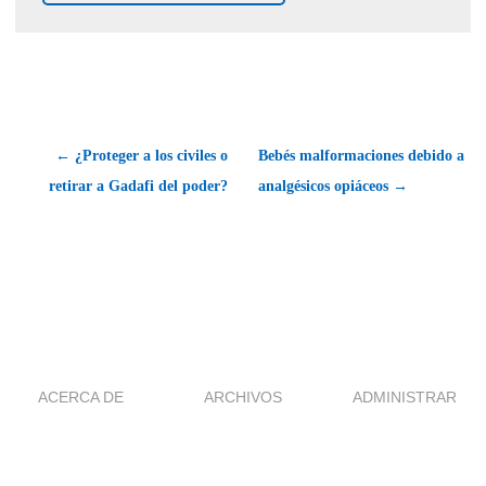
← ¿Proteger a los civiles o
Bebés malformaciones debido a
retirar a Gadafi del poder?
analgésicos opiáceos →
ACERCA DE
ARCHIVOS
ADMINISTRAR