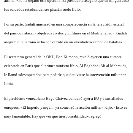
afirmó, «no ha dejado otra opción». El presidente aseguró que en ningún caso
los soldados estadunidenses pisarán suelo libio.
Por su parte, Gadafi amenazó en una comparecencia en la televisión estatal
del país con atacar «objetivos civiles y militares en el Mediterráneo». Gadafi
aseguró que la zona se ha convertido en un «verdadero campo de batalla».
El secretario general de la ONU, Ban Ki-moon, reveló ayer en una cumbre
celebrada en París que el primer ministro libio, Al Baghdadi Ali al Mahmudi,
le llamó «desesperado» para pedirle que detuviese la intervención militar en
Libia.
El presidente venezolano Hugo Chávez condenó ayer a EU y a sus aliados
europeos. «El imperio yanqui... ya comenzó la acción militar», dijo. «Esto es
muy lamentable. Hay que ver qué irresponsabilidad», agregó.