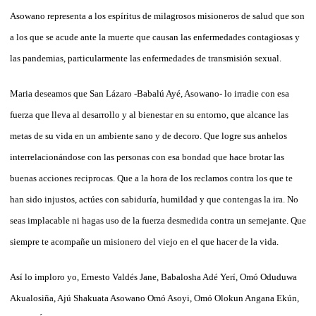
Asowano representa a los espíritus de milagrosos misioneros de salud que son
a los que se acude ante la muerte que causan las enfermedades contagiosas y
las pandemias, particularmente las enfermedades de transmisión sexual.
Maria deseamos que San Lázaro -Babalú Ayé, Asowano- lo irradie con esa
fuerza que lleva al desarrollo y al bienestar en su entorno, que alcance las
metas de su vida en un ambiente sano y de decoro. Que logre sus anhelos
interrelacionándose con las personas con esa bondad que hace brotar las
buenas acciones reciprocas. Que a la hora de los reclamos contra los que te
han sido injustos, actúes con sabiduría, humildad y que contengas la ira. No
seas implacable ni hagas uso de la fuerza desmedida contra un semejante. Que
siempre te acompañe un misionero del viejo en el que hacer de la vida.
Así lo imploro yo, Ernesto Valdés Jane, Babalosha Adé Yerí, Omó Oduduwa
Akualosiña, Ajú Shakuata Asowano Omó Asoyi, Omó Olokun Angana Ekún,