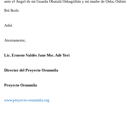
ante el Ángel de mi Guarda Obatalá Oshagriñán y mi madre de Osha, Oshún
Ibú Ikole.
Ashé.
Atentamente,
Lic. Ernesto Valdés Jane Msc. Adé Yerí
Director del Proyecto Orunmila
Proyecto Orunmila
www.proyecto-orunmila.org