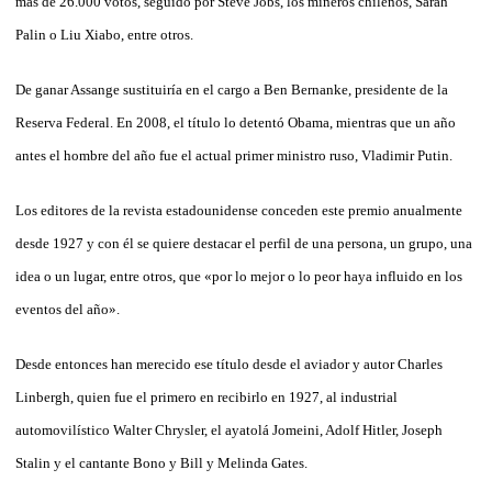
más de 26.000 votos, seguido por Steve Jobs, los mineros chilenos, Sarah
Palin o Liu Xiabo, entre otros.
De ganar Assange sustituiría en el cargo a Ben Bernanke, presidente de la
Reserva Federal. En 2008, el título lo detentó Obama, mientras que un año
antes el hombre del año fue el actual primer ministro ruso, Vladimir Putin.
Los editores de la revista estadounidense conceden este premio anualmente
desde 1927 y con él se quiere destacar el perfil de una persona, un grupo, una
idea o un lugar, entre otros, que «por lo mejor o lo peor haya influido en los
eventos del año».
Desde entonces han merecido ese título desde el aviador y autor Charles
Linbergh, quien fue el primero en recibirlo en 1927, al industrial
automovilístico Walter Chrysler, el ayatolá Jomeini, Adolf Hitler, Joseph
Stalin y el cantante Bono y Bill y Melinda Gates.