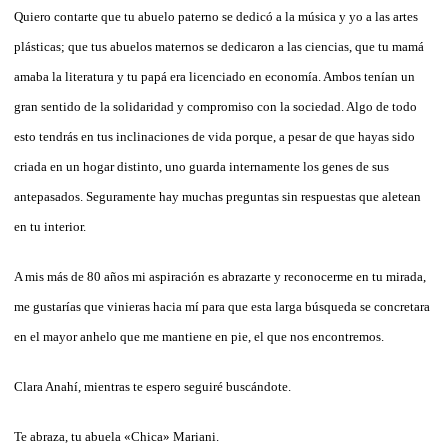
Quiero contarte que tu abuelo paterno se dedicó a la música y yo a las artes
plásticas; que tus abuelos maternos se dedicaron a las ciencias, que tu mamá
amaba la literatura y tu papá era licenciado en economía. Ambos tenían un
gran sentido de la solidaridad y compromiso con la sociedad. Algo de todo
esto tendrás en tus inclinaciones de vida porque, a pesar de que hayas sido
criada en un hogar distinto, uno guarda internamente los genes de sus
antepasados. Seguramente hay muchas preguntas sin respuestas que aletean
en tu interior.
A mis más de 80 años mi aspiración es abrazarte y reconocerme en tu mirada,
me gustarías que vinieras hacia mí para que esta larga búsqueda se concretara
en el mayor anhelo que me mantiene en pie, el que nos encontremos.
Clara Anahí, mientras te espero seguiré buscándote.
Te abraza, tu abuela «Chica» Mariani.