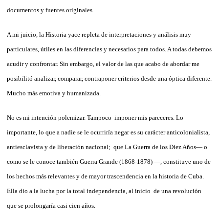
documentos y fuentes originales.
A mi juicio, la Historia yace repleta de interpretaciones y análisis muy
particulares, útiles en las diferencias y necesarios para todos. A todas debemos
acudir y confrontar. Sin embargo, el valor de las que acabo de abordar me
posibilitó analizar, comparar, contraponer criterios desde una óptica diferente.
Mucho más emotiva y humanizada.
No es mi intención polemizar. Tampoco imponer mis pareceres. Lo
importante, lo que a nadie se le ocurriría negar es su carácter anticolonialista,
antiesclavista y de liberación nacional; que La Guerra de los Diez Años— o
como se le conoce también Guerra Grande (1868-1878) —, constituye uno de
los hechos más relevantes y de mayor trascendencia en la historia de Cuba.
Ella dio a la lucha por la total independencia, al inicio de una revolución
que se prolongaría casi cien años.