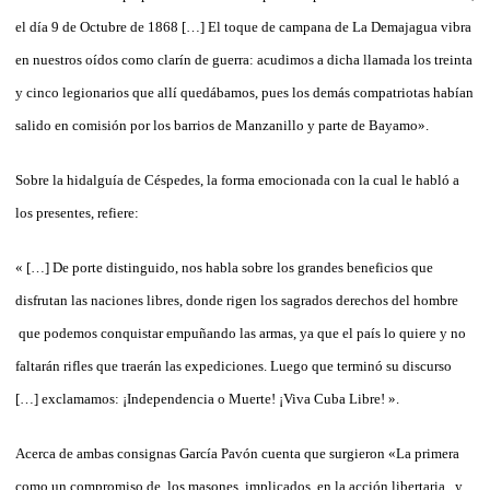
el día 9 de Octubre de 1868 […] El toque de campana de La Demajagua vibra
en nuestros oídos como clarín de guerra: acudimos a dicha llamada los treinta
y cinco legionarios que allí quedábamos, pues los demás compatriotas habían
salido en comisión por los barrios de Manzanillo y parte de Bayamo».
Sobre la hidalguía de Céspedes, la forma emocionada con la cual le habló a
los presentes, refiere:
« […] De porte distinguido, nos habla sobre los grandes beneficios que
disfrutan las naciones libres, donde rigen los sagrados derechos del hombre
que podemos conquistar empuñando las armas, ya que el país lo quiere y no
faltarán rifles que traerán las expediciones. Luego que terminó su discurso
[…] exclamamos: ¡Independencia o Muerte! ¡Viva Cuba Libre! ».
Acerca de ambas consignas García Pavón cuenta que surgieron «La primera
como un compromiso de los masones implicados en la acción libertaria, y