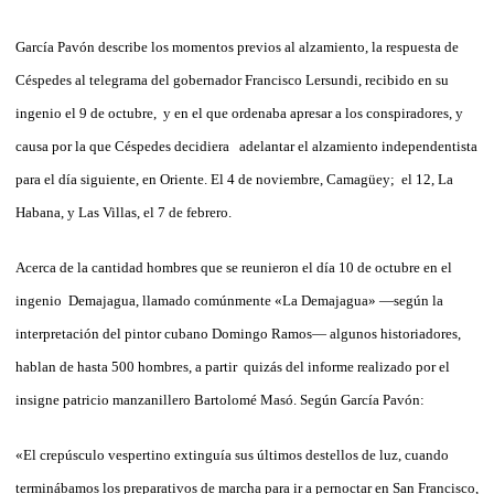
García Pavón describe los momentos previos al alzamiento, la respuesta de
Céspedes al telegrama del gobernador Francisco Lersundi, recibido en su
ingenio el 9 de octubre, y en el que ordenaba apresar a los conspiradores, y
causa por la que Céspedes decidiera adelantar el alzamiento independentista
para el día siguiente, en Oriente. El 4 de noviembre, Camagüey; el 12, La
Habana, y Las Villas, el 7 de febrero.
Acerca de la cantidad hombres que se reunieron el día 10 de octubre en el
ingenio Demajagua, llamado comúnmente «La Demajagua» —según la
interpretación del pintor cubano Domingo Ramos— algunos historiadores,
hablan de hasta 500 hombres, a partir quizás del informe realizado por el
insigne patricio manzanillero Bartolomé Masó. Según García Pavón:
«El crepúsculo vespertino extinguía sus últimos destellos de luz, cuando
terminábamos los preparativos de marcha para ir a pernoctar en San Francisco,